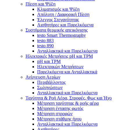
Πίεση και Ψύξη
Κλιματισμός και Ψύξη
Απόλυτη / Διαφορική Πίεση
Έλεγχος Στεγανότητας
Αισθητήρες και Παρελκόμενα
Συστήματα θερμικής απεικόνισης
testo Smart Thermography
testo 883
testo 890
Ανταλλακτικά και Παρελκόμενα
Ηλεκτρικές Μετρήσεις pH και TPM
pH και TPM
Ηλεκτρικών Μετρήσεων
Παρελκόμενα και Ανταλλακτικά
Ανίχνευση Αερίων
Περιβάλλοντος
Σωληνώσεων
Ανταλλακτικά και Παρελκόμενα
Ταχύτητα & Ροή Αέρα, Στροφές, Φως και Ήχο
Μέτρηση ταχύτητας & ροής αέρα
Μέτρηση έντασης φωτός
Μέτρηση στροφών
Μέτρηση στάθμης ήχου
Ανταλλακτικά και Παρελκόμενα
Αισθητήρες