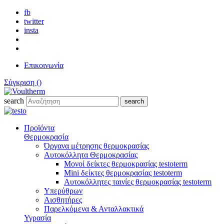
fb
twitter
insta
Επικοινωνία
Σύγκριση (
)
search
search
Προϊόντα
Θερμοκρασία
Όργανα μέτρησης θερμοκρασίας
Αυτοκόλλητα Θερμοκρασίας
Μονοί δείκτες θερμοκρασίας testoterm
Mini δείκτες θερμοκρασίας testoterm
Αυτοκόλλητες ταινίες θερμοκρασίας testoterm
Υπερύθρων
Αισθητήρες
Παρελκόμενα & Ανταλλακτικά
Υγρασία