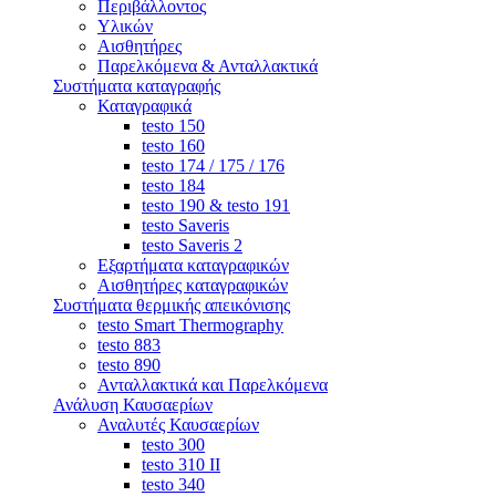
Περιβάλλοντος
Υλικών
Αισθητήρες
Παρελκόμενα & Ανταλλακτικά
Συστήματα καταγραφής
Καταγραφικά
testo 150
testo 160
testo 174 / 175 / 176
testo 184
testo 190 & testo 191
testo Saveris
testo Saveris 2
Εξαρτήματα καταγραφικών
Αισθητήρες καταγραφικών
Συστήματα θερμικής απεικόνισης
testo Smart Thermography
testo 883
testo 890
Ανταλλακτικά και Παρελκόμενα
Ανάλυση Καυσαερίων
Αναλυτές Καυσαερίων
testo 300
testo 310 ΙΙ
testo 340