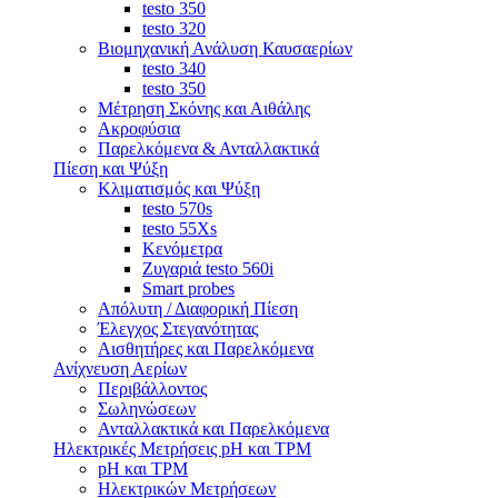
testo 350
testo 320
Βιομηχανική Ανάλυση Καυσαερίων
testo 340
testo 350
Μέτρηση Σκόνης και Αιθάλης
Ακροφύσια
Παρελκόμενα & Ανταλλακτικά
Πίεση και Ψύξη
Κλιματισμός και Ψύξη
testo 570s
testo 55Xs
Κενόμετρα
Ζυγαριά testo 560i
Smart probes
Απόλυτη / Διαφορική Πίεση
Έλεγχος Στεγανότητας
Αισθητήρες και Παρελκόμενα
Ανίχνευση Αερίων
Περιβάλλοντος
Σωληνώσεων
Ανταλλακτικά και Παρελκόμενα
Ηλεκτρικές Μετρήσεις pH και TPM
pH και TPM
Ηλεκτρικών Μετρήσεων