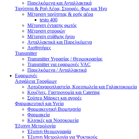
Παρελκόμενα και Ανταλλακτικά
Ταχύτητα & Ροή Αέρα, Στροφές, Φως και Ήχο
Μέτρηση ταχύτητας & ροής αέρα
testo 400
Μέτρηση έντασης φωτός
Μέτρηση στροφών
Μέτρηση στάθμης ήχου
Ανταλλακτικά και Παρελκόμενα
Αισθητήρες
Transmitter
Transmitter Υγρασίας / Θερμοκρασίας
Transmitter για εφαρμογές VAC
Παρελκόμενα / Ανταλλακτικά
Εφαρμογές
Ασφάλεια Τροφίμων
Αρτοζαχαροπλαστεία, Κρεοπωλεία και Γαλακτοκομεία
Κουζίνες, Γαστρονομία και Catering
Σούπερ Μάρκετ και αγορές
Φαρμακευτική και Υγεία
Φαρμακευτική Βιομηχανία
Φαρμακεία
Κλινικές και Νοσοκομεία
Έξυπνη Μετρολογία
Έξυπνη Θερμογραφία
Έξυπνη Μετρολογία για Ψυκτικούς