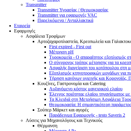
Transmitter
Transmitter Υγρασίας / Θερμοκρασίας
Transmitter για εφαρμογές VAC
Παρελκόμενα / Ανταλλακτικά
Εταιρεία
Εφαρμογές
Ασφάλεια Τροφίμων
Αρτοζαχαροπλαστεία, Κρεοπωλεία και Γαλακτοκ
First expired - First out
Μέτρηση pH
Τυροκομεία - Ο απαραίτητος εξοπλισμός σ
Ο σύγχρονος τρόπος μέτρησης για τα κρεο
Ασφαλής διαχείριση του κοτόπουλου στη μ
Εξοπλισμός κτηνοτροφικών μονάδων για πιο
Τήρηση κανόνων υγιεινής και Κορονοϊός. 
Κουζίνες, Γαστρονομία και Catering
Αυξανόμενο κόστος μαγειρικού ελαίου
Έλεγχος ποιότητας ελαίου τηγανίσματος με 
Τα Κλειδιά στη Μετρήσιμη Ασφάλεια Τρο
Θερμοκρασία: Η σημαντικότερη παράμετρος
Σούπερ Μάρκετ και αγορές
Παράδειγμα Εφαρμογής - testo Saveris 2
Λύσεις για Μηχανολόγους και Τεχνικούς
Θέρμανση
Μέτρηση 4 Pa