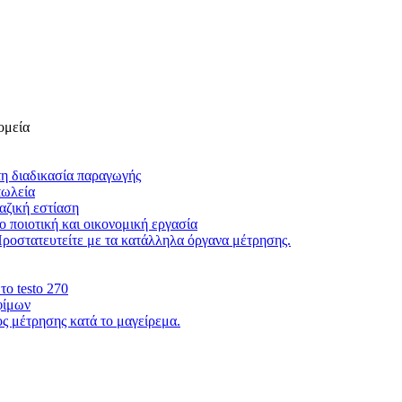
ομεία
τη διαδικασία παραγωγής
πωλεία
αζική εστίαση
 ποιοτική και οικονομική εργασία
Προστατευτείτε με τα κατάλληλα όργανα μέτρησης.
το testo 270
φίμων
 μέτρησης κατά το μαγείρεμα.