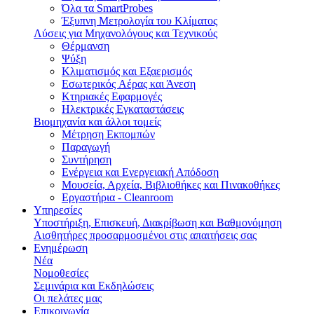
Όλα τα SmartProbes
Έξυπνη Μετρολογία του Κλίματος
Λύσεις για Μηχανολόγους και Τεχνικούς
Θέρμανση
Ψύξη
Κλιματισμός και Εξαερισμός
Εσωτερικός Aέρας και Άνεση
Κτηριακές Εφαρμογές
Ηλεκτρικές Εγκαταστάσεις
Βιομηχανία και άλλοι τομείς
Mέτρηση Eκπομπών
Παραγωγή
Συντήρηση
Ενέργεια και Ενεργειακή Απόδοση
Μουσεία, Αρχεία, Βιβλιοθήκες και Πινακοθήκες
Εργαστήρια - Cleanroom
Υπηρεσίες
Υποστήριξη, Επισκευή, Διακρίβωση και Βαθμονόμηση
Αισθητήρες προσαρμοσμένοι στις απαιτήσεις σας
Ενημέρωση
Νέα
Νομοθεσίες
Σεμινάρια και Εκδηλώσεις
Οι πελάτες μας
Επικοινωνία