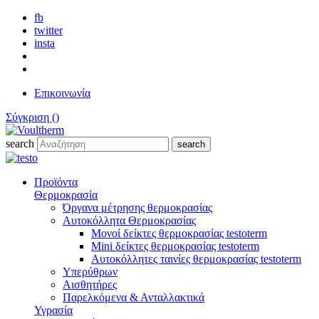
fb
twitter
insta
Επικοινωνία
Σύγκριση (
)
search
search
Προϊόντα
Θερμοκρασία
Όργανα μέτρησης θερμοκρασίας
Αυτοκόλλητα Θερμοκρασίας
Μονοί δείκτες θερμοκρασίας testoterm
Mini δείκτες θερμοκρασίας testoterm
Αυτοκόλλητες ταινίες θερμοκρασίας testoterm
Υπερύθρων
Αισθητήρες
Παρελκόμενα & Ανταλλακτικά
Υγρασία