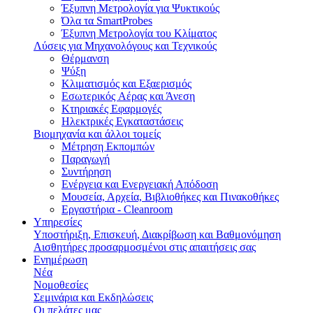
Έξυπνη Μετρολογία για Ψυκτικούς
Όλα τα SmartProbes
Έξυπνη Μετρολογία του Κλίματος
Λύσεις για Μηχανολόγους και Τεχνικούς
Θέρμανση
Ψύξη
Κλιματισμός και Εξαερισμός
Εσωτερικός Aέρας και Άνεση
Κτηριακές Εφαρμογές
Ηλεκτρικές Εγκαταστάσεις
Βιομηχανία και άλλοι τομείς
Mέτρηση Eκπομπών
Παραγωγή
Συντήρηση
Ενέργεια και Ενεργειακή Απόδοση
Μουσεία, Αρχεία, Βιβλιοθήκες και Πινακοθήκες
Εργαστήρια - Cleanroom
Υπηρεσίες
Υποστήριξη, Επισκευή, Διακρίβωση και Βαθμονόμηση
Αισθητήρες προσαρμοσμένοι στις απαιτήσεις σας
Ενημέρωση
Νέα
Νομοθεσίες
Σεμινάρια και Εκδηλώσεις
Οι πελάτες μας