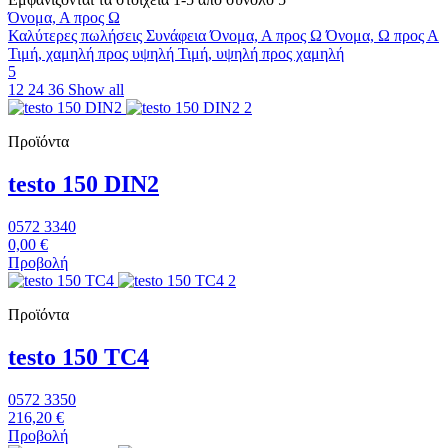
Όνομα, Α προς Ω
Καλύτερες πωλήσεις
Συνάφεια
Όνομα, Α προς Ω
Όνομα, Ω προς Α
Τιμή, χαμηλή προς υψηλή
Τιμή, υψηλή προς χαμηλή
5
12
24
36
Show all
Προϊόντα
testo 150 DIN2
0572 3340
0,00 €
Προβολή
Προϊόντα
testo 150 TC4
0572 3350
216,20 €
Προβολή