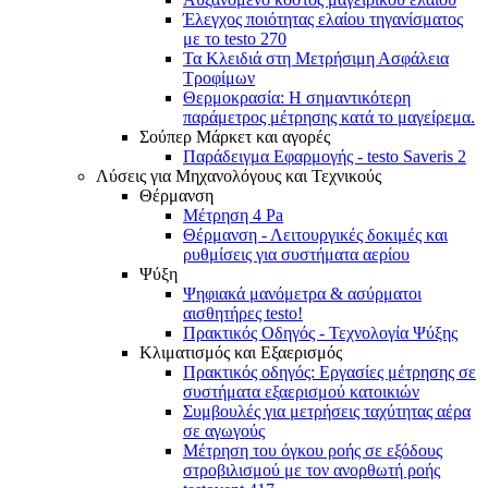
Έλεγχος ποιότητας ελαίου τηγανίσματος
με το testo 270
Τα Κλειδιά στη Μετρήσιμη Ασφάλεια
Τροφίμων
Θερμοκρασία: Η σημαντικότερη
παράμετρος μέτρησης κατά το μαγείρεμα.
Σούπερ Μάρκετ και αγορές
Παράδειγμα Εφαρμογής - testo Saveris 2
Λύσεις για Μηχανολόγους και Τεχνικούς
Θέρμανση
Μέτρηση 4 Pa
Θέρμανση - Λειτουργικές δοκιμές και
ρυθμίσεις για συστήματα αερίου
Ψύξη
Ψηφιακά μανόμετρα & ασύρματοι
αισθητήρες testo!
Πρακτικός Οδηγός - Τεχνολογία Ψύξης
Κλιματισμός και Εξαερισμός
Πρακτικός οδηγός: Εργασίες μέτρησης σε
συστήματα εξαερισμού κατοικιών
Συμβουλές για μετρήσεις ταχύτητας αέρα
σε αγωγούς
Mέτρηση του όγκου ροής σε εξόδους
στροβιλισμού με τον ανορθωτή ροής