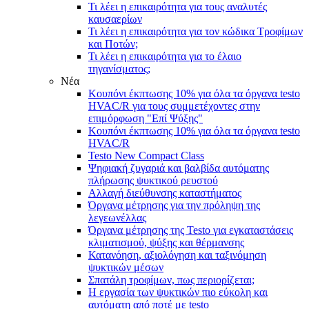
Τι λέει η επικαιρότητα για τους αναλυτές
καυσαερίων
Τι λέει η επικαιρότητα για τον κώδικα Τροφίμων
και Ποτών;
Τι λέει η επικαιρότητα για τo έλαιο
τηγανίσματος;
Νέα
Κουπόνι έκπτωσης 10% για όλα τα όργανα testo
HVAC/R για τους συμμετέχοντες στην
επιμόρφωση "Επί Ψύξης"
Κουπόνι έκπτωσης 10% για όλα τα όργανα testo
HVAC/R
Testo New Compact Class
Ψηφιακή ζυγαριά και βαλβίδα αυτόματης
πλήρωσης ψυκτικού ρευστού
Αλλαγή διεύθυνσης καταστήματος
Όργανα μέτρησης για την πρόληψη της
λεγεωνέλλας
Όργανα μέτρησης της Testo για εγκαταστάσεις
κλιματισμού, ψύξης και θέρμανσης
Κατανόηση, αξιολόγηση και ταξινόμηση
ψυκτικών μέσων
Σπατάλη τροφίμων, πως περιορίζεται;
Η εργασία των ψυκτικών πιο εύκολη και
αυτόματη από ποτέ με testo