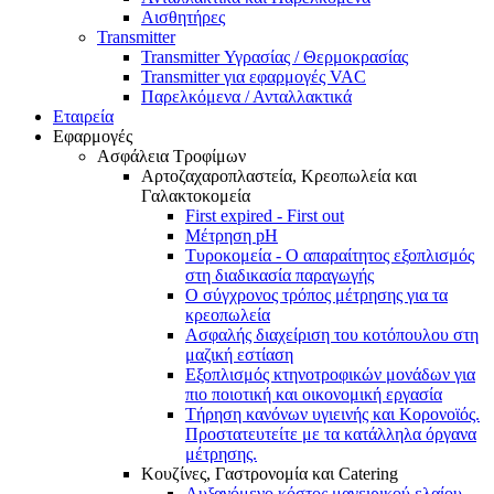
Αισθητήρες
Transmitter
Transmitter Υγρασίας / Θερμοκρασίας
Transmitter για εφαρμογές VAC
Παρελκόμενα / Ανταλλακτικά
Εταιρεία
Εφαρμογές
Ασφάλεια Τροφίμων
Αρτοζαχαροπλαστεία, Κρεοπωλεία και
Γαλακτοκομεία
First expired - First out
Μέτρηση pH
Τυροκομεία - Ο απαραίτητος εξοπλισμός
στη διαδικασία παραγωγής
Ο σύγχρονος τρόπος μέτρησης για τα
κρεοπωλεία
Ασφαλής διαχείριση του κοτόπουλου στη
μαζική εστίαση
Εξοπλισμός κτηνοτροφικών μονάδων για
πιο ποιοτική και οικονομική εργασία
Τήρηση κανόνων υγιεινής και Κορονοϊός.
Προστατευτείτε με τα κατάλληλα όργανα
μέτρησης.
Κουζίνες, Γαστρονομία και Catering
Αυξανόμενο κόστος μαγειρικού ελαίου