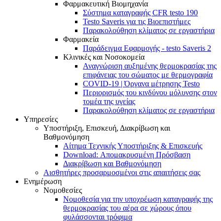
Φαρμακευτική Βιομηχανία
Σύστημα καταγραφής CFR testo 190
Testo Saveris για τις Βιοεπιστήμες
Παρακολούθηση κλίματος σε εργαστήρια
Φαρμακεία
Παράδειγμα Εφαρμογής - testo Saveris 2
Κλινικές και Νοσοκομεία
Αναγνώριση αυξημένης θερμοκρασίας της
επιφάνειας του σώματος με θερμογραφία
COVID-19 | Όργανα μέτρησης Testo
Περιορισμός του κινδύνου μόλυνσης στον
τομέα της υγείας
Παρακολούθηση κλίματος σε εργαστήρια
Υπηρεσίες
Υποστήριξη, Επισκευή, Διακρίβωση και
Βαθμονόμηση
Αίτημα Τεχνικής Υποστήριξης & Επισκευής
Download: Απομακρυσμένη Πρόσβαση
Διακρίβωση και Βαθμονόμηση
Αισθητήρες προσαρμοσμένοι στις απαιτήσεις σας
Ενημέρωση
Νομοθεσίες
Νομοθεσία για την υποχρέωση καταγραφής της
θερμοκρασίας του αέρα σε χώρους όπου
φυλάσσονται τρόφιμα