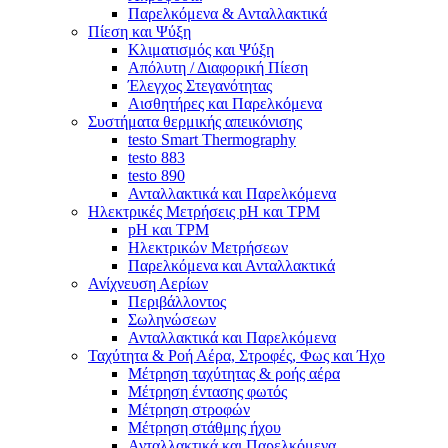
Παρελκόμενα & Ανταλλακτικά
Πίεση και Ψύξη
Κλιματισμός και Ψύξη
Απόλυτη / Διαφορική Πίεση
Έλεγχος Στεγανότητας
Αισθητήρες και Παρελκόμενα
Συστήματα θερμικής απεικόνισης
testo Smart Thermography
testo 883
testo 890
Ανταλλακτικά και Παρελκόμενα
Ηλεκτρικές Μετρήσεις pH και TPM
pH και TPM
Ηλεκτρικών Μετρήσεων
Παρελκόμενα και Ανταλλακτικά
Ανίχνευση Αερίων
Περιβάλλοντος
Σωληνώσεων
Ανταλλακτικά και Παρελκόμενα
Ταχύτητα & Ροή Αέρα, Στροφές, Φως και Ήχο
Μέτρηση ταχύτητας & ροής αέρα
Μέτρηση έντασης φωτός
Μέτρηση στροφών
Μέτρηση στάθμης ήχου
Ανταλλακτικά και Παρελκόμενα