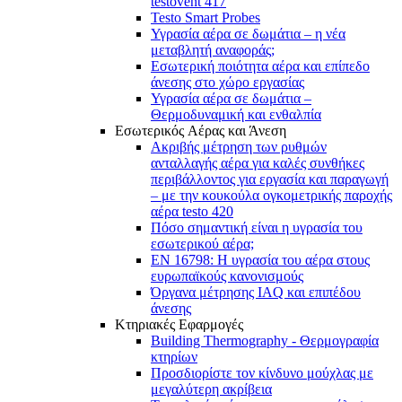
testovent 417
Testo Smart Probes
Υγρασία αέρα σε δωμάτια – η νέα
μεταβλητή αναφοράς;
Εσωτερική ποιότητα αέρα και επίπεδο
άνεσης στο χώρο εργασίας
Υγρασία αέρα σε δωμάτια –
Θερμοδυναμική και ενθαλπία
Εσωτερικός Aέρας και Άνεση
Ακριβής μέτρηση των ρυθμών
ανταλλαγής αέρα για καλές συνθήκες
περιβάλλοντος για εργασία και παραγωγή
– με την κουκούλα ογκομετρικής παροχής
αέρα testo 420
Πόσο σημαντική είναι η υγρασία του
εσωτερικού αέρα;
EN 16798: Η υγρασία του αέρα στους
ευρωπαϊκούς κανονισμούς
Όργανα μέτρησης IAQ και επιπέδου
άνεσης
Κτηριακές Εφαρμογές
Building Thermography - Θερμογραφία
κτηρίων
Προσδιορίστε τον κίνδυνο μούχλας με
μεγαλύτερη ακρίβεια