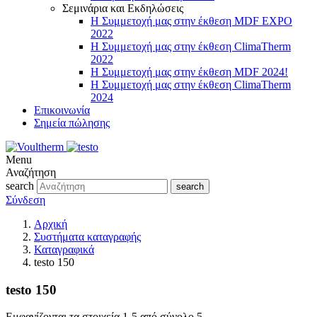
Σεμινάρια και Εκδηλώσεις
Η Συμμετοχή μας στην έκθεση MDF EXPO
2022
Η Συμμετοχή μας στην έκθεση ClimaTherm
2022
Η Συμμετοχή μας στην έκθεση MDF 2024!
Η Συμμετοχή μας στην έκθεση ClimaTherm
2024
Επικοινωνία
Σημεία πώλησης
Menu
Αναζήτηση
search
search
Σύνδεση
Αρχική
Συστήματα καταγραφής
Καταγραφικά
testo 150
testo 150
Εμφανίζονται τα στοιχεία 1-5 από σύνολο 5