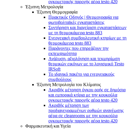
ογκομετρικής παροχής αέρα testo 420
Έξυπνη Μετρολογία
Έξυπνη Θερμογραφία
Πρακτικός Οδηγός | Θερμογραφία για
φωτοβολταϊκές εγκαταστάσεις
Συντήρηση και διαχείριση εγκαταστάσεων
με τη θερμοκάμερα testo 883
Ενεργειακή συμβουλευτική κτηρίων με τη
θερμοκάμερα testo 883
Παράγοντες που επηρεάζουν την
εκπεμψιμότητα
Ανάλυση, αξιολόγηση και τεκμηρίωση
θερμικών εικόνων με το λογισμικό Testo
IRSoft
Το ιδανικό πακέτο για ενεργειακούς
συμβούλους
Έξυπνη Μετρολογία του Κλίματος
Ακριβής μέτρηση όγκου ροής σε δημόσια
και εμπορικά κτίρια με την κουκούλα
ογκομετρικής παροχής αέρα testo 420
Ακριβής μέτρηση των
προδιαγεγραμμένων ρυθμών ανανέωσης
αέρα σε cleanrooms με την κουκούλα
ογκομετρικής παροχής αέρα testo 420
Φαρμακευτική και Υγεία