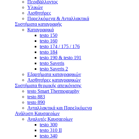
Περιβάλλοντος
Υλικών
Αισθητήρες
Παρελκόμενα & Ανταλλακτικά
Συστήματα καταγραφής
Καταγραφικά
testo 150
testo 160
testo 174 / 175 / 176
testo 184
testo 190 & testo 191
testo Saveris
testo Saveris 2
Εξαρτήματα καταγραφικών
Αισθητήρες καταγραφικών
Συστήματα θερμικής απεικόνισης
testo Smart Thermography
testo 883
testo 890
Ανταλλακτικά και Παρελκόμενα
Ανάλυση Καυσαερίων
Αναλυτές Καυσαερίων
testo 300
testo 310 ΙΙ
testo 340