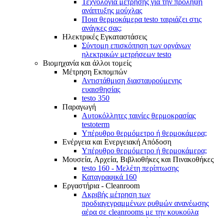
Τεχνολογία μέτρησης για την πρόληψη
ανάπτυξης μούχλας
Ποια θερμοκάμερα testo ταιριάζει στις
ανάγκες σας;
Ηλεκτρικές Εγκαταστάσεις
Σύντομη επισκόπηση των οργάνων
ηλεκτρικών μετρήσεων testo
Βιομηχανία και άλλοι τομείς
Mέτρηση Eκπομπών
Αντιστάθμιση διασταυρούμενης
ευαισθησίας
testo 350
Παραγωγή
Αυτοκόλλητες ταινίες θερμοκρασίας
testoterm
Υπέρυθρο θερμόμετρο ή θερμοκάμερα;
Ενέργεια και Ενεργειακή Απόδοση
Υπέρυθρο θερμόμετρο ή θερμοκάμερα;
Μουσεία, Αρχεία, Βιβλιοθήκες και Πινακοθήκες
testo 160 - Μελέτη περίπτωσης
Καταγραφικά 160
Εργαστήρια - Cleanroom
Ακριβής μέτρηση των
προδιαγεγραμμένων ρυθμών ανανέωσης
αέρα σε cleanrooms με την κουκούλα