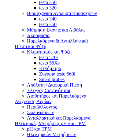
testo 350
testo 320
Βιομηχανική Ανάλυση Καυσαερίων
testo 340
testo 350
Μέτρηση Σκόνης και Αιθάλης
Ακροφύσια
Παρελκόμενα & Ανταλλακτικά
Πίεση και Ψύξη
Κλιματισμός και Ψύξη
testo 570s
testo 55Xs
Κενόμετρα
Ζυγαριά testo 560i
Smart probes
Απόλυτη / Διαφορική Πίεση
Έλεγχος Στεγανότητας
Αισθητήρες και Παρελκόμενα
Ανίχνευση Αερίων
Περιβάλλοντος
Σωληνώσεων
Ανταλλακτικά και Παρελκόμενα
Ηλεκτρικές Μετρήσεις pH και TPM
pH και TPM
Ηλεκτρικών Μετρήσεων