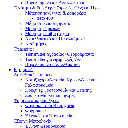
Παρελκόμενα και Ανταλλακτικά
Ταχύτητα & Ροή Αέρα, Στροφές, Φως και Ήχο
Μέτρηση ταχύτητας & ροής αέρα
testo 400
Μέτρηση έντασης φωτός
Μέτρηση στροφών
Μέτρηση στάθμης ήχου
Ανταλλακτικά και Παρελκόμενα
Αισθητήρες
Transmitter
Transmitter Υγρασίας / Θερμοκρασίας
Transmitter για εφαρμογές VAC
Παρελκόμενα / Ανταλλακτικά
Εφαρμογές
Ασφάλεια Τροφίμων
Αρτοζαχαροπλαστεία, Κρεοπωλεία και
Γαλακτοκομεία
Κουζίνες, Γαστρονομία και Catering
Σούπερ Μάρκετ και αγορές
Φαρμακευτική και Υγεία
Φαρμακευτική Βιομηχανία
Φαρμακεία
Κλινικές και Νοσοκομεία
Έξυπνη Μετρολογία
Έξυπνη Θερμογραφία