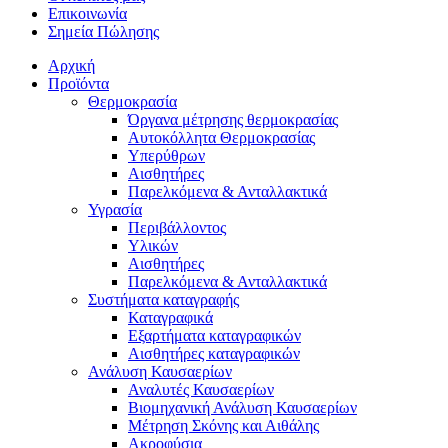
Επικοινωνία
Σημεία Πώλησης
Αρχική
Προϊόντα
Θερμοκρασία
Όργανα μέτρησης θερμοκρασίας
Αυτοκόλλητα Θερμοκρασίας
Υπερύθρων
Αισθητήρες
Παρελκόμενα & Ανταλλακτικά
Υγρασία
Περιβάλλοντος
Υλικών
Αισθητήρες
Παρελκόμενα & Ανταλλακτικά
Συστήματα καταγραφής
Καταγραφικά
Εξαρτήματα καταγραφικών
Αισθητήρες καταγραφικών
Ανάλυση Καυσαερίων
Αναλυτές Καυσαερίων
Βιομηχανική Ανάλυση Καυσαερίων
Μέτρηση Σκόνης και Αιθάλης
Ακροφύσια