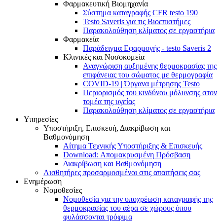
Φαρμακευτική Βιομηχανία
Σύστημα καταγραφής CFR testo 190
Testo Saveris για τις Βιοεπιστήμες
Παρακολούθηση κλίματος σε εργαστήρια
Φαρμακεία
Παράδειγμα Εφαρμογής - testo Saveris 2
Κλινικές και Νοσοκομεία
Αναγνώριση αυξημένης θερμοκρασίας της
επιφάνειας του σώματος με θερμογραφία
COVID-19 | Όργανα μέτρησης Testo
Περιορισμός του κινδύνου μόλυνσης στον
τομέα της υγείας
Παρακολούθηση κλίματος σε εργαστήρια
Υπηρεσίες
Υποστήριξη, Επισκευή, Διακρίβωση και
Βαθμονόμηση
Αίτημα Τεχνικής Υποστήριξης & Επισκευής
Download: Απομακρυσμένη Πρόσβαση
Διακρίβωση και Βαθμονόμηση
Αισθητήρες προσαρμοσμένοι στις απαιτήσεις σας
Ενημέρωση
Νομοθεσίες
Νομοθεσία για την υποχρέωση καταγραφής της
θερμοκρασίας του αέρα σε χώρους όπου
φυλάσσονται τρόφιμα