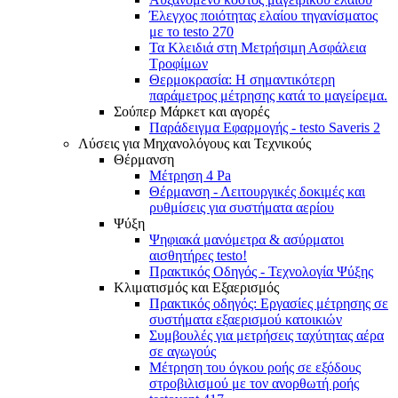
Έλεγχος ποιότητας ελαίου τηγανίσματος
με το testo 270
Τα Κλειδιά στη Μετρήσιμη Ασφάλεια
Τροφίμων
Θερμοκρασία: Η σημαντικότερη
παράμετρος μέτρησης κατά το μαγείρεμα.
Σούπερ Μάρκετ και αγορές
Παράδειγμα Εφαρμογής - testo Saveris 2
Λύσεις για Μηχανολόγους και Τεχνικούς
Θέρμανση
Μέτρηση 4 Pa
Θέρμανση - Λειτουργικές δοκιμές και
ρυθμίσεις για συστήματα αερίου
Ψύξη
Ψηφιακά μανόμετρα & ασύρματοι
αισθητήρες testo!
Πρακτικός Οδηγός - Τεχνολογία Ψύξης
Κλιματισμός και Εξαερισμός
Πρακτικός οδηγός: Εργασίες μέτρησης σε
συστήματα εξαερισμού κατοικιών
Συμβουλές για μετρήσεις ταχύτητας αέρα
σε αγωγούς
Mέτρηση του όγκου ροής σε εξόδους
στροβιλισμού με τον ανορθωτή ροής