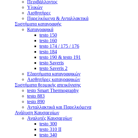
Περιβάλλοντος
Υλικών
Αισθητήρες
Παρελκόμενα & Ανταλλακτικά
Συστήματα καταγραφής
Καταγραφικά
testo 150
testo 160
testo 174 / 175 / 176
testo 184
testo 190 & testo 191
testo Saveris
testo Saveris 2
Εξαρτήματα καταγραφικών
Αισθητήρες καταγραφικών
Συστήματα θερμικής απεικόνισης
testo Smart Thermography
testo 883
testo 890
Ανταλλακτικά και Παρελκόμενα
Ανάλυση Καυσαερίων
Αναλυτές Καυσαερίων
testo 300
testo 310 ΙΙ
testo 340