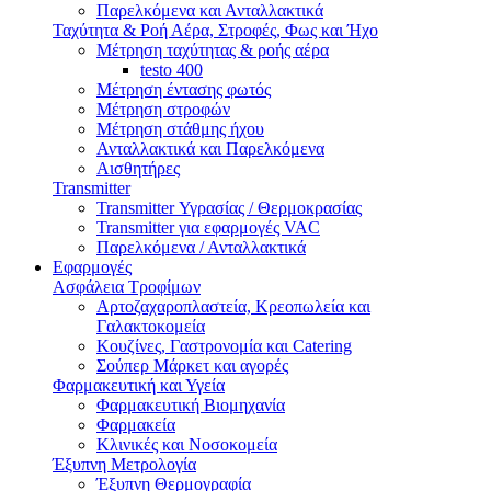
Παρελκόμενα και Ανταλλακτικά
Ταχύτητα & Ροή Αέρα, Στροφές, Φως και Ήχο
Μέτρηση ταχύτητας & ροής αέρα
testo 400
Μέτρηση έντασης φωτός
Μέτρηση στροφών
Μέτρηση στάθμης ήχου
Ανταλλακτικά και Παρελκόμενα
Αισθητήρες
Transmitter
Transmitter Υγρασίας / Θερμοκρασίας
Transmitter για εφαρμογές VAC
Παρελκόμενα / Ανταλλακτικά
Εφαρμογές
Ασφάλεια Τροφίμων
Αρτοζαχαροπλαστεία, Κρεοπωλεία και
Γαλακτοκομεία
Κουζίνες, Γαστρονομία και Catering
Σούπερ Μάρκετ και αγορές
Φαρμακευτική και Υγεία
Φαρμακευτική Βιομηχανία
Φαρμακεία
Κλινικές και Νοσοκομεία
Έξυπνη Μετρολογία
Έξυπνη Θερμογραφία