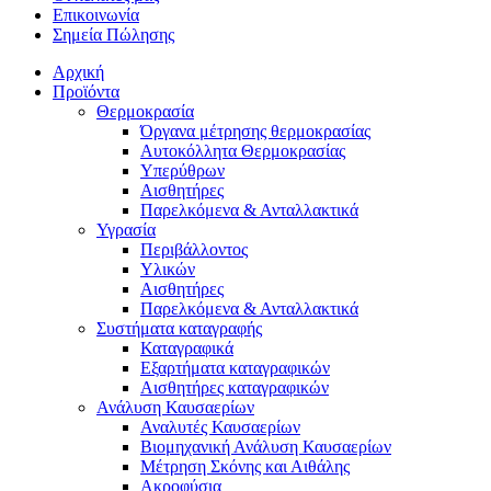
Επικοινωνία
Σημεία Πώλησης
Αρχική
Προϊόντα
Θερμοκρασία
Όργανα μέτρησης θερμοκρασίας
Αυτοκόλλητα Θερμοκρασίας
Υπερύθρων
Αισθητήρες
Παρελκόμενα & Ανταλλακτικά
Υγρασία
Περιβάλλοντος
Υλικών
Αισθητήρες
Παρελκόμενα & Ανταλλακτικά
Συστήματα καταγραφής
Καταγραφικά
Εξαρτήματα καταγραφικών
Αισθητήρες καταγραφικών
Ανάλυση Καυσαερίων
Αναλυτές Καυσαερίων
Βιομηχανική Ανάλυση Καυσαερίων
Μέτρηση Σκόνης και Αιθάλης
Ακροφύσια