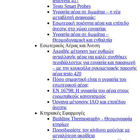
testovent 417
Testo Smart Probes
Υγρασία αέρα σε δωμάτια – η νέα
μεταβλητή αναφοράς;
Εσωτερική ποιότητα αέρα και επίπεδο
άνεσης στο χώρο εργασίας
Υγρασία αέρα σε δωμάτια –
Θερμοδυναμική και ενθαλπία
Εσωτερικός Aέρας και Άνεση
Ακριβής μέτρηση των ρυθμών
ανταλλαγής αέρα για καλές συνθήκες
περιβάλλοντος για εργασία και παραγωγή
– με την κουκούλα ογκομετρικής παροχής
αέρα testo 420
Πόσο σημαντική είναι η υγρασία του
εσωτερικού αέρα;
EN 16798: Η υγρασία του αέρα στους
ευρωπαϊκούς κανονισμούς
Όργανα μέτρησης IAQ και επιπέδου
άνεσης
Κτηριακές Εφαρμογές
Building Thermography - Θερμογραφία
κτηρίων
Προσδιορίστε τον κίνδυνο μούχλας με
μεγαλύτερη ακρίβεια