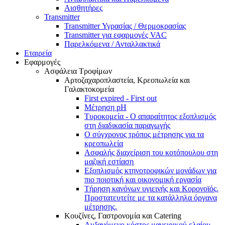
Αισθητήρες
Transmitter
Transmitter Υγρασίας / Θερμοκρασίας
Transmitter για εφαρμογές VAC
Παρελκόμενα / Ανταλλακτικά
Εταιρεία
Εφαρμογές
Ασφάλεια Τροφίμων
Αρτοζαχαροπλαστεία, Κρεοπωλεία και
Γαλακτοκομεία
First expired - First out
Μέτρηση pH
Τυροκομεία - Ο απαραίτητος εξοπλισμός
στη διαδικασία παραγωγής
Ο σύγχρονος τρόπος μέτρησης για τα
κρεοπωλεία
Ασφαλής διαχείριση του κοτόπουλου στη
μαζική εστίαση
Εξοπλισμός κτηνοτροφικών μονάδων για
πιο ποιοτική και οικονομική εργασία
Τήρηση κανόνων υγιεινής και Κορονοϊός.
Προστατευτείτε με τα κατάλληλα όργανα
μέτρησης.
Κουζίνες, Γαστρονομία και Catering
Αυξανόμενο κόστος μαγειρικού ελαίου