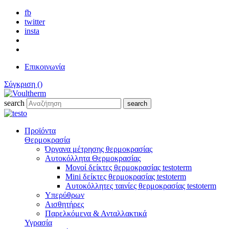
fb
twitter
insta
Επικοινωνία
Σύγκριση (
)
search
search
Προϊόντα
Θερμοκρασία
Όργανα μέτρησης θερμοκρασίας
Αυτοκόλλητα Θερμοκρασίας
Μονοί δείκτες θερμοκρασίας testoterm
Mini δείκτες θερμοκρασίας testoterm
Αυτοκόλλητες ταινίες θερμοκρασίας testoterm
Υπερύθρων
Αισθητήρες
Παρελκόμενα & Ανταλλακτικά
Υγρασία