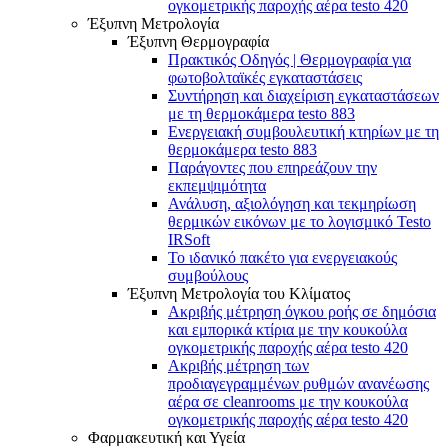
ογκομετρικής παροχής αέρα testo 420
Έξυπνη Μετρολογία
Έξυπνη Θερμογραφία
Πρακτικός Οδηγός | Θερμογραφία για
φωτοβολταϊκές εγκαταστάσεις
Συντήρηση και διαχείριση εγκαταστάσεων
με τη θερμοκάμερα testo 883
Ενεργειακή συμβουλευτική κτηρίων με τη
θερμοκάμερα testo 883
Παράγοντες που επηρεάζουν την
εκπεμψιμότητα
Ανάλυση, αξιολόγηση και τεκμηρίωση
θερμικών εικόνων με το λογισμικό Testo
IRSoft
Το ιδανικό πακέτο για ενεργειακούς
συμβούλους
Έξυπνη Μετρολογία του Κλίματος
Ακριβής μέτρηση όγκου ροής σε δημόσια
και εμπορικά κτίρια με την κουκούλα
ογκομετρικής παροχής αέρα testo 420
Ακριβής μέτρηση των
προδιαγεγραμμένων ρυθμών ανανέωσης
αέρα σε cleanrooms με την κουκούλα
ογκομετρικής παροχής αέρα testo 420
Φαρμακευτική και Υγεία