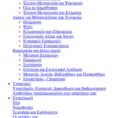
Έξυπνη Μετρολογία για Ψυκτικούς
Όλα τα SmartProbes
Έξυπνη Μετρολογία του Κλίματος
Λύσεις για Μηχανολόγους και Τεχνικούς
Θέρμανση
Ψύξη
Κλιματισμός και Εξαερισμός
Εσωτερικός Aέρας και Άνεση
Κτηριακές Εφαρμογές
Ηλεκτρικές Εγκαταστάσεις
Βιομηχανία και άλλοι τομείς
Mέτρηση Eκπομπών
Παραγωγή
Συντήρηση
Ενέργεια και Ενεργειακή Απόδοση
Μουσεία, Αρχεία, Βιβλιοθήκες και Πινακοθήκες
Εργαστήρια - Cleanroom
Υπηρεσίες
Υποστήριξη, Επισκευή, Διακρίβωση και Βαθμονόμηση
Αισθητήρες προσαρμοσμένοι στις απαιτήσεις σας
Ενημέρωση
Νέα
Νομοθεσίες
Σεμινάρια και Εκδηλώσεις
Οι πελάτες μας