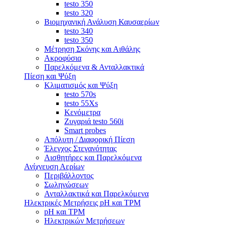
testo 350
testo 320
Βιομηχανική Ανάλυση Καυσαερίων
testo 340
testo 350
Μέτρηση Σκόνης και Αιθάλης
Ακροφύσια
Παρελκόμενα & Ανταλλακτικά
Πίεση και Ψύξη
Κλιματισμός και Ψύξη
testo 570s
testo 55Xs
Κενόμετρα
Ζυγαριά testo 560i
Smart probes
Απόλυτη / Διαφορική Πίεση
Έλεγχος Στεγανότητας
Αισθητήρες και Παρελκόμενα
Ανίχνευση Αερίων
Περιβάλλοντος
Σωληνώσεων
Ανταλλακτικά και Παρελκόμενα
Ηλεκτρικές Μετρήσεις pH και TPM
pH και TPM
Ηλεκτρικών Μετρήσεων