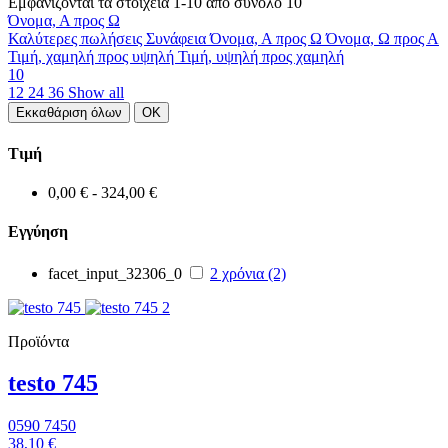
Εμφανίζονται τα στοιχεία 1-10 από σύνολο 10
Όνομα, Α προς Ω
Καλύτερες πωλήσεις
Συνάφεια
Όνομα, Α προς Ω
Όνομα, Ω προς Α
Τιμή, χαμηλή προς υψηλή
Τιμή, υψηλή προς χαμηλή
10
12
24
36
Show all
Εκκαθάριση όλων
ΟΚ
Τιμή
0,00 € - 324,00 €
Εγγύηση
facet_input_32306_0
2 χρόνια
(2)
Προϊόντα
testo 745
0590 7450
38,10 €