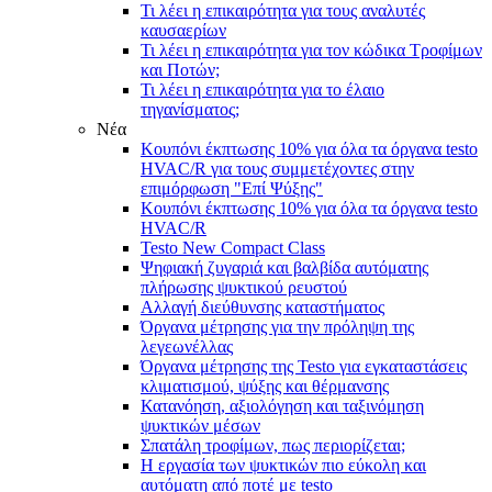
Τι λέει η επικαιρότητα για τους αναλυτές
καυσαερίων
Τι λέει η επικαιρότητα για τον κώδικα Τροφίμων
και Ποτών;
Τι λέει η επικαιρότητα για τo έλαιο
τηγανίσματος;
Νέα
Κουπόνι έκπτωσης 10% για όλα τα όργανα testo
HVAC/R για τους συμμετέχοντες στην
επιμόρφωση "Επί Ψύξης"
Κουπόνι έκπτωσης 10% για όλα τα όργανα testo
HVAC/R
Testo New Compact Class
Ψηφιακή ζυγαριά και βαλβίδα αυτόματης
πλήρωσης ψυκτικού ρευστού
Αλλαγή διεύθυνσης καταστήματος
Όργανα μέτρησης για την πρόληψη της
λεγεωνέλλας
Όργανα μέτρησης της Testo για εγκαταστάσεις
κλιματισμού, ψύξης και θέρμανσης
Κατανόηση, αξιολόγηση και ταξινόμηση
ψυκτικών μέσων
Σπατάλη τροφίμων, πως περιορίζεται;
Η εργασία των ψυκτικών πιο εύκολη και
αυτόματη από ποτέ με testo