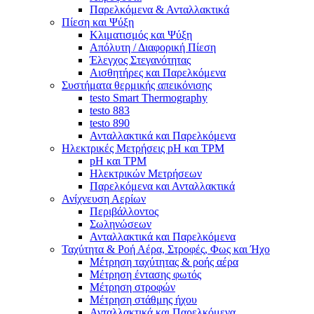
Παρελκόμενα & Ανταλλακτικά
Πίεση και Ψύξη
Κλιματισμός και Ψύξη
Απόλυτη / Διαφορική Πίεση
Έλεγχος Στεγανότητας
Αισθητήρες και Παρελκόμενα
Συστήματα θερμικής απεικόνισης
testo Smart Thermography
testo 883
testo 890
Ανταλλακτικά και Παρελκόμενα
Ηλεκτρικές Μετρήσεις pH και TPM
pH και TPM
Ηλεκτρικών Μετρήσεων
Παρελκόμενα και Ανταλλακτικά
Ανίχνευση Αερίων
Περιβάλλοντος
Σωληνώσεων
Ανταλλακτικά και Παρελκόμενα
Ταχύτητα & Ροή Αέρα, Στροφές, Φως και Ήχο
Μέτρηση ταχύτητας & ροής αέρα
Μέτρηση έντασης φωτός
Μέτρηση στροφών
Μέτρηση στάθμης ήχου
Ανταλλακτικά και Παρελκόμενα