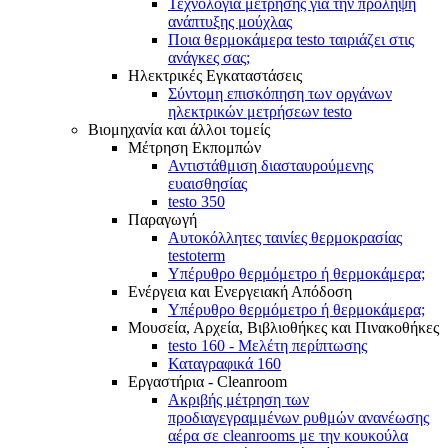
Τεχνολογία μέτρησης για την πρόληψη
ανάπτυξης μούχλας
Ποια θερμοκάμερα testo ταιριάζει στις
ανάγκες σας;
Ηλεκτρικές Εγκαταστάσεις
Σύντομη επισκόπηση των οργάνων
ηλεκτρικών μετρήσεων testo
Βιομηχανία και άλλοι τομείς
Mέτρηση Eκπομπών
Αντιστάθμιση διασταυρούμενης
ευαισθησίας
testo 350
Παραγωγή
Αυτοκόλλητες ταινίες θερμοκρασίας
testoterm
Υπέρυθρο θερμόμετρο ή θερμοκάμερα;
Ενέργεια και Ενεργειακή Απόδοση
Υπέρυθρο θερμόμετρο ή θερμοκάμερα;
Μουσεία, Αρχεία, Βιβλιοθήκες και Πινακοθήκες
testo 160 - Μελέτη περίπτωσης
Καταγραφικά 160
Εργαστήρια - Cleanroom
Ακριβής μέτρηση των
προδιαγεγραμμένων ρυθμών ανανέωσης
αέρα σε cleanrooms με την κουκούλα