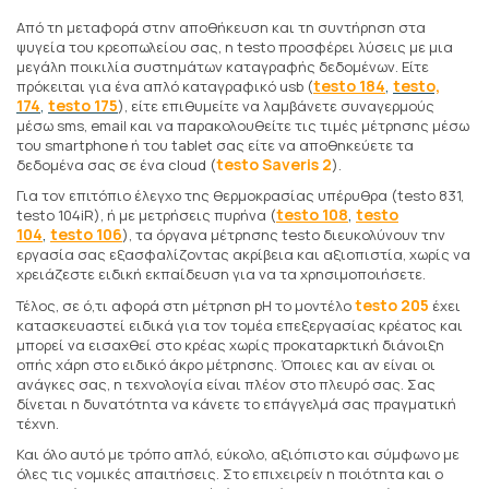
Από τη μεταφορά στην αποθήκευση και τη συντήρηση στα
ψυγεία του κρεοπωλείου σας, η testo προσφέρει λύσεις με μια
μεγάλη ποικιλία συστημάτων καταγραφής δεδομένων. Είτε
,
testo 184
testo,
πρόκειται για ένα απλό καταγραφικό usb (
174
,
testo 175
), είτε επιθυμείτε να λαμβάνετε συναγερμούς
μέσω sms, email και να παρακολουθείτε τις τιμές μέτρησης μέσω
του smartphone ή του tablet σας είτε να αποθηκεύετε τα
testo Saveris 2
δεδομένα σας σε ένα cloud (
).
Για τον επιτόπιο έλεγχο της θερμοκρασίας υπέρυθρα (testo 831,
,
testo 108
testo
testo 104iR), ή με μετρήσεις πυρήνα (
,
104
testo 106
), τα όργανα μέτρησης testo διευκολύνουν την
εργασία σας εξασφαλίζοντας ακρίβεια και αξιοπιστία, χωρίς να
χρειάζεστε ειδική εκπαίδευση για να τα χρησιμοποιήσετε.
testo 205
Τέλος, σε ό,τι αφορά στη μέτρηση pH το μοντέλο
έχει
κατασκευαστεί ειδικά για τον τομέα επεξεργασίας κρέατος και
μπορεί να εισαχθεί στο κρέας χωρίς προκαταρκτική διάνοιξη
οπής χάρη στο ειδικό άκρο μέτρησης. Όποιες και αν είναι οι
ανάγκες σας, η τεχνολογία είναι πλέον στο πλευρό σας. Σας
δίνεται η δυνατότητα να κάνετε το επάγγελμά σας πραγματική
τέχνη.
Και όλο αυτό με τρόπο απλό, εύκολο, αξιόπιστο και σύμφωνο με
όλες τις νομικές απαιτήσεις. Στο επιχειρείν η ποιότητα και ο