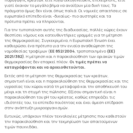
γιατί έκαναν το μεγάλο βήμα να ανοίξουν μία δική τους. Τα
πράγματα όμως δεν είναι όπως παλιά. Οι νομικές απαιτήσεις σε
ευρωπαϊκό επίπεδο είναι -δικαίως- πιο αυστηρές και τα
πρότυπα πρέπει να πληρούνται.
Για την τυποποίηση αυτής της διαδικασίας, πολλές χώρες έχουν
θεσπίσει νόμους και κατευθυντήριες γραμμές για τη μέτρηση
της θερμοκρασίας. Συγκεκριμένα, η Ευρωπαϊκή Ένωση έχει
καθιερώσει ένα πρότυπο για την ενιαία αναθεώρηση της
νομοθεσίας τροφίμων (
ΕΕ 852/2004
, τροποποιημένο
(ΕΕ)
2021/382)
. Η μέτρηση και η παρακολούθηση των οριακών τιμών
θερμοκρασίας δεν επαρκεί πλέον.
Οι τιμές πρέπει να
καταγράφονται και να αρχειοθετούνται.
Εκτός από τη μέτρηση της θερμοκρασίας των κρεάτων,
σημαντική είναι και η παρακολούθηση της θερμοκρασίας και της
υγρασίας του χώρου κατά τη μεταφορά και την αποθήκευσή του
μέχρι και τη στιγμή της πώλησης. Εξίσου σημαντική είναι η
παρακολούθηση του pH του κρέατος, καθώς επηρεάζει τις
ιδιότητές του, το επίπεδο ποιότητας και έχει άμεση επίδραση
στην ανάπτυξη μικροοργανισμών.
Ευτυχώς, υπάρχουν πλέον τεχνολογίες μέτρησης που καθιστούν
την παρακολούθηση και την τεκμηρίωση των απαιτούμενων
τιμών παιχνιδάκι.