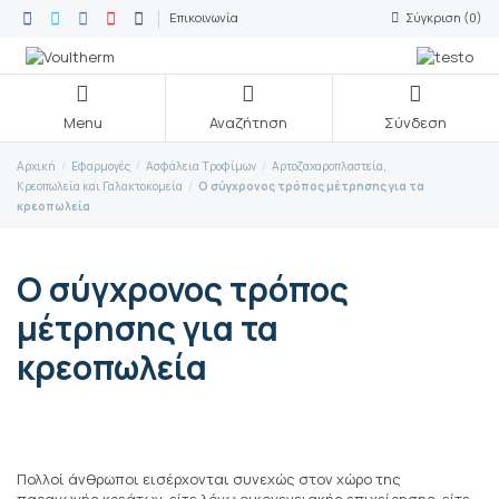
Επικοινωνία
Σύγκριση (
0
)
Menu
Αναζήτηση
Σύνδεση
Αρχική
Εφαρμογές
Ασφάλεια Τροφίμων
Αρτοζαχαροπλαστεία,
Κρεοπωλεία και Γαλακτοκομεία
Ο σύγχρονος τρόπος μέτρησης για τα
κρεοπωλεία
Ο σύγχρονος τρόπος
μέτρησης για τα
κρεοπωλεία
Πολλοί άνθρωποι εισέρχονται συνεχώς στον χώρο της
παραγωγής κρεάτων, είτε λόγω οικογενειακής επιχείρησης, είτε