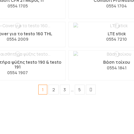
Soft CFR 21 Μέρος 11
ComSoft Professio
0554 1705
0554 1704
ver για το testo 160 THL
LTE stick
0554 2009
0554 7210
ήρα ψύξης testo 190 & testo
Βάση τοίχου
191
0554 1841
0554 1907
1
2
3
…
5