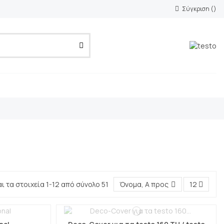
Σύγκριση (
)
ι τα στοιχεία 1-12 από σύνολο 51
Όνομα, Α προς Ω
12