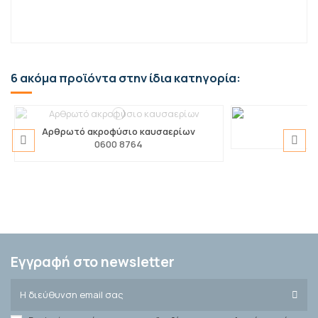
6 ακόμα προϊόντα στην ίδια κατηγορία:
Αρθρωτό ακροφύσιο καυσαερίων
0600 8764
Σετ λάστιχα πλήρωσης 1/4" - 1/4" SAE
Μπαταρία για ασύρματο αισθητήρα
Αδιάβροχος α
Αισθητήρας 
ταχείας δρ
0515 0414
0554 2113
0
0
Εγγραφή στο newsletter