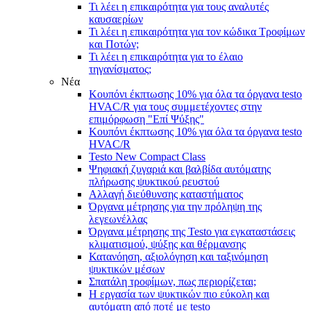
Τι λέει η επικαιρότητα για τους αναλυτές
καυσαερίων
Τι λέει η επικαιρότητα για τον κώδικα Τροφίμων
και Ποτών;
Τι λέει η επικαιρότητα για τo έλαιο
τηγανίσματος;
Νέα
Κουπόνι έκπτωσης 10% για όλα τα όργανα testo
HVAC/R για τους συμμετέχοντες στην
επιμόρφωση "Επί Ψύξης"
Κουπόνι έκπτωσης 10% για όλα τα όργανα testo
HVAC/R
Testo New Compact Class
Ψηφιακή ζυγαριά και βαλβίδα αυτόματης
πλήρωσης ψυκτικού ρευστού
Αλλαγή διεύθυνσης καταστήματος
Όργανα μέτρησης για την πρόληψη της
λεγεωνέλλας
Όργανα μέτρησης της Testo για εγκαταστάσεις
κλιματισμού, ψύξης και θέρμανσης
Κατανόηση, αξιολόγηση και ταξινόμηση
ψυκτικών μέσων
Σπατάλη τροφίμων, πως περιορίζεται;
Η εργασία των ψυκτικών πιο εύκολη και
αυτόματη από ποτέ με testo