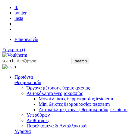
fb
twitter
insta
Επικοινωνία
Σύγκριση (
)
search
search
Προϊόντα
Θερμοκρασία
Όργανα μέτρησης θερμοκρασίας
Αυτοκόλλητα Θερμοκρασίας
Μονοί δείκτες θερμοκρασίας testoterm
Mini δείκτες θερμοκρασίας testoterm
Αυτοκόλλητες ταινίες θερμοκρασίας testoterm
Υπερύθρων
Αισθητήρες
Παρελκόμενα & Ανταλλακτικά
Υγρασία