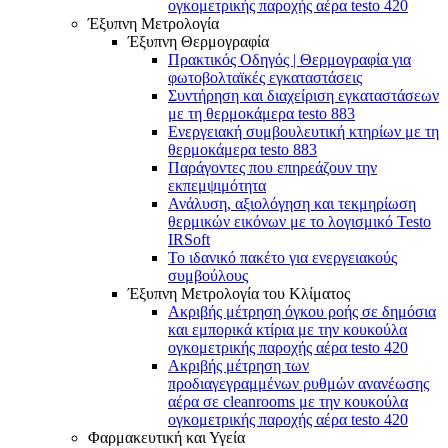
ογκομετρικής παροχής αέρα testo 420
Έξυπνη Μετρολογία
Έξυπνη Θερμογραφία
Πρακτικός Οδηγός | Θερμογραφία για
φωτοβολταϊκές εγκαταστάσεις
Συντήρηση και διαχείριση εγκαταστάσεων
με τη θερμοκάμερα testo 883
Ενεργειακή συμβουλευτική κτηρίων με τη
θερμοκάμερα testo 883
Παράγοντες που επηρεάζουν την
εκπεμψιμότητα
Ανάλυση, αξιολόγηση και τεκμηρίωση
θερμικών εικόνων με το λογισμικό Testo
IRSoft
Το ιδανικό πακέτο για ενεργειακούς
συμβούλους
Έξυπνη Μετρολογία του Κλίματος
Ακριβής μέτρηση όγκου ροής σε δημόσια
και εμπορικά κτίρια με την κουκούλα
ογκομετρικής παροχής αέρα testo 420
Ακριβής μέτρηση των
προδιαγεγραμμένων ρυθμών ανανέωσης
αέρα σε cleanrooms με την κουκούλα
ογκομετρικής παροχής αέρα testo 420
Φαρμακευτική και Υγεία