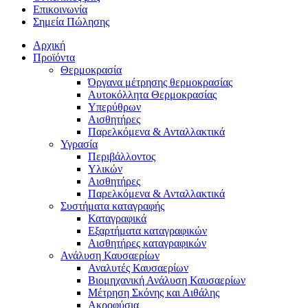
Επικοινωνία
Σημεία Πώλησης
Αρχική
Προϊόντα
Θερμοκρασία
Όργανα μέτρησης θερμοκρασίας
Αυτοκόλλητα Θερμοκρασίας
Υπερύθρων
Αισθητήρες
Παρελκόμενα & Ανταλλακτικά
Υγρασία
Περιβάλλοντος
Υλικών
Αισθητήρες
Παρελκόμενα & Ανταλλακτικά
Συστήματα καταγραφής
Καταγραφικά
Εξαρτήματα καταγραφικών
Αισθητήρες καταγραφικών
Ανάλυση Καυσαερίων
Αναλυτές Καυσαερίων
Βιομηχανική Ανάλυση Καυσαερίων
Μέτρηση Σκόνης και Αιθάλης
Ακροφύσια