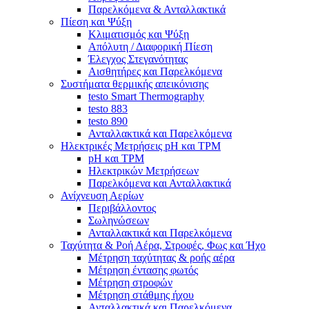
Παρελκόμενα & Ανταλλακτικά
Πίεση και Ψύξη
Κλιματισμός και Ψύξη
Απόλυτη / Διαφορική Πίεση
Έλεγχος Στεγανότητας
Αισθητήρες και Παρελκόμενα
Συστήματα θερμικής απεικόνισης
testo Smart Thermography
testo 883
testo 890
Ανταλλακτικά και Παρελκόμενα
Ηλεκτρικές Μετρήσεις pH και TPM
pH και TPM
Ηλεκτρικών Μετρήσεων
Παρελκόμενα και Ανταλλακτικά
Ανίχνευση Αερίων
Περιβάλλοντος
Σωληνώσεων
Ανταλλακτικά και Παρελκόμενα
Ταχύτητα & Ροή Αέρα, Στροφές, Φως και Ήχο
Μέτρηση ταχύτητας & ροής αέρα
Μέτρηση έντασης φωτός
Μέτρηση στροφών
Μέτρηση στάθμης ήχου
Ανταλλακτικά και Παρελκόμενα