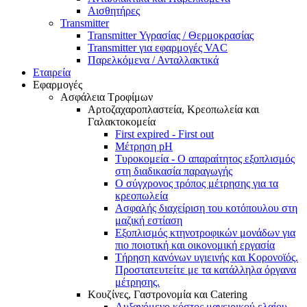
Αισθητήρες
Transmitter
Transmitter Υγρασίας / Θερμοκρασίας
Transmitter για εφαρμογές VAC
Παρελκόμενα / Ανταλλακτικά
Εταιρεία
Εφαρμογές
Ασφάλεια Τροφίμων
Αρτοζαχαροπλαστεία, Κρεοπωλεία και
Γαλακτοκομεία
First expired - First out
Μέτρηση pH
Τυροκομεία - Ο απαραίτητος εξοπλισμός
στη διαδικασία παραγωγής
Ο σύγχρονος τρόπος μέτρησης για τα
κρεοπωλεία
Ασφαλής διαχείριση του κοτόπουλου στη
μαζική εστίαση
Εξοπλισμός κτηνοτροφικών μονάδων για
πιο ποιοτική και οικονομική εργασία
Τήρηση κανόνων υγιεινής και Κορονοϊός.
Προστατευτείτε με τα κατάλληλα όργανα
μέτρησης.
Κουζίνες, Γαστρονομία και Catering
Αυξανόμενο κόστος μαγειρικού ελαίου