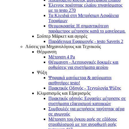
Έλεγχος ποιότητας ελαίου τηγανίσματος
με το testo 270
Τα Κλειδιά στη Μετρήσιμη Ασφάλεια
Τροφίμων
Θερμοκρασία: Η σημαντικότερη
παράμετρος μέτρησης κατά το μαγείρεμα.
Σούπερ Μάρκετ και αγορές
Παράδειγμα Εφαρμογής - testo Saveris 2
Λύσεις για Μηχανολόγους και Τεχνικούς
Θέρμανση
Μέτρηση 4 Pa
Θέρμανση - Λειτουργικές δοκιμές και
ρυθμίσεις για συστήματα αερίου
Ψύξη
Ψηφιακά μανόμετρα & ασύρματοι
αισθητήρες testo!
Πρακτικός Οδηγός - Τεχνολογία Ψύξης
Κλιματισμός και Εξαερισμός
Πρακτικός οδηγός: Εργασίες μέτρησης σε
συστήματα εξαερισμού κατοικιών
Συμβουλές για μετρήσεις ταχύτητας αέρα
σε αγωγούς
Mέτρηση του όγκου ροής σε εξόδους
στροβιλισμού με τον ανορθωτή ροής