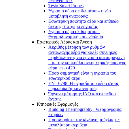
testovent 417
Testo Smart Probes
Υγρασία αέρα σε δωμάτια – η νέα
μεταβλητή αναφοράς;
Εσωτερική ποιότητα αέρα και επίπεδο
άνεσης στο χώρο εργασίας
Υγρασία αέρα σε δωμάτια –
Θερμοδυναμική και ενθαλπία
Εσωτερικός Aέρας και Άνεση
Ακριβής μέτρηση των ρυθμών
ανταλλαγής αέρα για καλές συνθήκες
περιβάλλοντος για εργασία και παραγωγή
– με την κουκούλα ογκομετρικής παροχής
αέρα testo 420
Πόσο σημαντική είναι η υγρασία του
εσωτερικού αέρα;
EN 16798: Η υγρασία του αέρα στους
ευρωπαϊκούς κανονισμούς
Όργανα μέτρησης IAQ και επιπέδου
άνεσης
Κτηριακές Εφαρμογές
Building Thermography - Θερμογραφία
κτηρίων
Προσδιορίστε τον κίνδυνο μούχλας με
μεγαλύτερη ακρίβεια