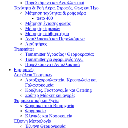
Παρελκόμενα και Ανταλλακτικά
Ταχύτητα & Ροή Αέρα, Στροφές, Φως και Ήχο
Μέτρηση ταχύτητας & ροής αέρα
testo 400
Μέτρηση έντασης φωτός
Μέτρηση στροφών
Μέτρηση στάθμης ήχου
Ανταλλακτικά και Παρελκόμενα
Αισθητήρες
Transmitter
Transmitter Υγρασίας / Θερμοκρασίας
Transmitter για εφαρμογές VAC
Παρελκόμενα / Ανταλλακτικά
Εφαρμογές
Ασφάλεια Τροφίμων
Αρτοζαχαροπλαστεία, Κρεοπωλεία και
Γαλακτοκομεία
Κουζίνες, Γαστρονομία και Catering
Σούπερ Μάρκετ και αγορές
Φαρμακευτική και Υγεία
Φαρμακευτική Βιομηχανία
Φαρμακεία
Κλινικές και Νοσοκομεία
Έξυπνη Μετρολογία
Έξυπνη Θερμογραφία