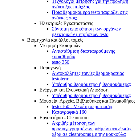
Τεχνολογία μέτρησης για την πρόληψη
ανάπτυξης μούχλας
Ποια θερμοκάμερα testo ταιριάζει στις
ανάγκες σας;
Ηλεκτρικές Εγκαταστάσεις
Σύντομη επισκόπηση των οργάνων
ηλεκτρικών μετρήσεων testo
Βιομηχανία και άλλοι τομείς
Mέτρηση Eκπομπών
Αντιστάθμιση διασταυρούμενης
ευαισθησίας
testo 350
Παραγωγή
Αυτοκόλλητες ταινίες θερμοκρασίας
testoterm
Υπέρυθρο θερμόμετρο ή θερμοκάμερα;
Ενέργεια και Ενεργειακή Απόδοση
Υπέρυθρο θερμόμετρο ή θερμοκάμερα;
Μουσεία, Αρχεία, Βιβλιοθήκες και Πινακοθήκες
testo 160 - Μελέτη περίπτωσης
Καταγραφικά 160
Εργαστήρια - Cleanroom
Ακριβής μέτρηση των
προδιαγεγραμμένων ρυθμών ανανέωσης
αέρα σε cleanrooms με την κουκούλα