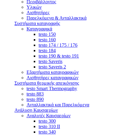
Περιβάλλοντος
Υλικών
Αισθητήρες
Παρελκόμενα & Ανταλλακτικά
Συστήματα καταγραφής
Καταγραφικά
testo 150
testo 160
testo 174 / 175 / 176
testo 184
testo 190 & testo 191
testo Saveris
testo Saveris 2
Εξαρτήματα καταγραφικών
Αισθητήρες καταγραφικών
Συστήματα θερμικής απεικόνισης
testo Smart Thermography
testo 883
testo 890
Ανταλλακτικά και Παρελκόμενα
Ανάλυση Καυσαερίων
Αναλυτές Καυσαερίων
testo 300
testo 310 ΙΙ
testo 340