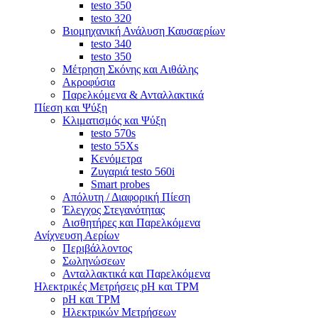
testo 350
testo 320
Βιομηχανική Ανάλυση Καυσαερίων
testo 340
testo 350
Μέτρηση Σκόνης και Αιθάλης
Ακροφύσια
Παρελκόμενα & Ανταλλακτικά
Πίεση και Ψύξη
Κλιματισμός και Ψύξη
testo 570s
testo 55Xs
Κενόμετρα
Ζυγαριά testo 560i
Smart probes
Απόλυτη / Διαφορική Πίεση
Έλεγχος Στεγανότητας
Αισθητήρες και Παρελκόμενα
Ανίχνευση Αερίων
Περιβάλλοντος
Σωληνώσεων
Ανταλλακτικά και Παρελκόμενα
Ηλεκτρικές Μετρήσεις pH και TPM
pH και TPM
Ηλεκτρικών Μετρήσεων