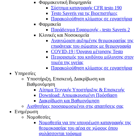
Φαρμακευτική Βιομηχανία
Σύστημα καταγραφής CFR testo 190
Testo Saveris για τις Βιοεπιστήμες
Παρακολούθηση κλίματος σε εργαστήρια
Φαρμακεία
Παράδειγμα Εφαρμογής - testo Saveris 2
Κλινικές και Νοσοκομεία
Αναγνώριση αυξημένης θερμοκρασίας της
επιφάνειας του σώματος με θερμογραφία
COVID-19 | Όργανα μέτρησης Testo
Περιορισμός του κινδύνου μόλυνσης στον
τομέα της υγείας
Παρακολούθηση κλίματος σε εργαστήρια
Υπηρεσίες
Υποστήριξη, Επισκευή, Διακρίβωση και
Βαθμονόμηση
Αίτημα Τεχνικής Υποστήριξης & Επισκευής
Download: Απομακρυσμένη Πρόσβαση
Διακρίβωση και Βαθμονόμηση
Αισθητήρες προσαρμοσμένοι στις απαιτήσεις σας
Ενημέρωση
Νομοθεσίες
Νομοθεσία για την υποχρέωση καταγραφής της
θερμοκρασίας του αέρα σε χώρους όπου
φυλάσσονται τρόφιμα