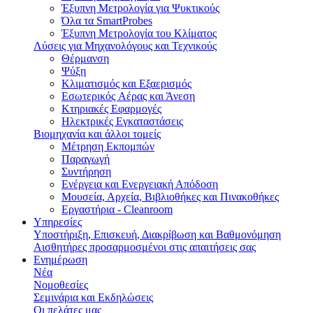
Έξυπνη Μετρολογία για Ψυκτικούς
Όλα τα SmartProbes
Έξυπνη Μετρολογία του Κλίματος
Λύσεις για Μηχανολόγους και Τεχνικούς
Θέρμανση
Ψύξη
Κλιματισμός και Εξαερισμός
Εσωτερικός Aέρας και Άνεση
Κτηριακές Εφαρμογές
Ηλεκτρικές Εγκαταστάσεις
Βιομηχανία και άλλοι τομείς
Mέτρηση Eκπομπών
Παραγωγή
Συντήρηση
Ενέργεια και Ενεργειακή Απόδοση
Μουσεία, Αρχεία, Βιβλιοθήκες και Πινακοθήκες
Εργαστήρια - Cleanroom
Υπηρεσίες
Υποστήριξη, Επισκευή, Διακρίβωση και Βαθμονόμηση
Αισθητήρες προσαρμοσμένοι στις απαιτήσεις σας
Ενημέρωση
Νέα
Νομοθεσίες
Σεμινάρια και Εκδηλώσεις
Οι πελάτες μας