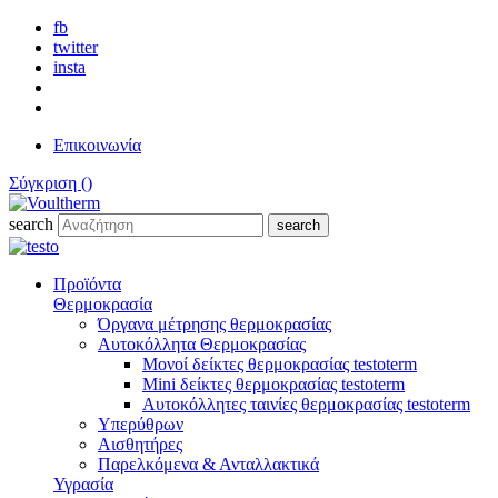
fb
twitter
insta
Επικοινωνία
Σύγκριση (
)
search
search
Προϊόντα
Θερμοκρασία
Όργανα μέτρησης θερμοκρασίας
Αυτοκόλλητα Θερμοκρασίας
Μονοί δείκτες θερμοκρασίας testoterm
Mini δείκτες θερμοκρασίας testoterm
Αυτοκόλλητες ταινίες θερμοκρασίας testoterm
Υπερύθρων
Αισθητήρες
Παρελκόμενα & Ανταλλακτικά
Υγρασία