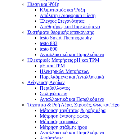
Πίεση και Ψύξη
Κλιματισμός και Ψύξη
Απόλυτη / Διαφορική Πίεση
Έλεγχος Στεγανότητας
Αισθητήρες και Παρελκόμενα
Συστήματα θερμικής απεικόνισης
testo Smart Thermography
testo 883
testo 890
Ανταλλακτικά και Παρελκόμενα
Ηλεκτρικές Μετρήσεις pH και TPM
pH και TPM
Ηλεκτρικών Μετρήσεων
Παρελκόμενα και Ανταλλακτικά
Ανίχνευση Αερίων
Περιβάλλοντος
Σωληνώσεων
Ανταλλακτικά και Παρελκόμενα
Ταχύτητα & Ροή Αέρα, Στροφές, Φως και Ήχο
Μέτρηση ταχύτητας & ροής αέρα
Μέτρηση έντασης φωτός
Μέτρηση στροφών
Μέτρηση στάθμης ήχου
Ανταλλακτικά και Παρελκόμενα
Αισθητήρες