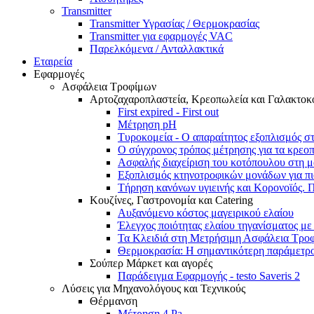
Transmitter
Transmitter Υγρασίας / Θερμοκρασίας
Transmitter για εφαρμογές VAC
Παρελκόμενα / Ανταλλακτικά
Εταιρεία
Εφαρμογές
Ασφάλεια Τροφίμων
Αρτοζαχαροπλαστεία, Κρεοπωλεία και Γαλακτοκ
First expired - First out
Μέτρηση pH
Τυροκομεία - Ο απαραίτητος εξοπλισμός σ
Ο σύγχρονος τρόπος μέτρησης για τα κρεο
Ασφαλής διαχείριση του κοτόπουλου στη μ
Εξοπλισμός κτηνοτροφικών μονάδων για πιο
Τήρηση κανόνων υγιεινής και Κορονοϊός. 
Κουζίνες, Γαστρονομία και Catering
Αυξανόμενο κόστος μαγειρικού ελαίου
Έλεγχος ποιότητας ελαίου τηγανίσματος με 
Τα Κλειδιά στη Μετρήσιμη Ασφάλεια Τρο
Θερμοκρασία: Η σημαντικότερη παράμετρος
Σούπερ Μάρκετ και αγορές
Παράδειγμα Εφαρμογής - testo Saveris 2
Λύσεις για Μηχανολόγους και Τεχνικούς
Θέρμανση
Μέτρηση 4 Pa