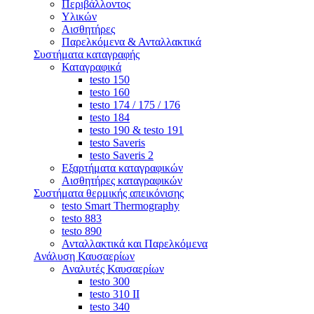
Περιβάλλοντος
Υλικών
Αισθητήρες
Παρελκόμενα & Ανταλλακτικά
Συστήματα καταγραφής
Καταγραφικά
testo 150
testo 160
testo 174 / 175 / 176
testo 184
testo 190 & testo 191
testo Saveris
testo Saveris 2
Εξαρτήματα καταγραφικών
Αισθητήρες καταγραφικών
Συστήματα θερμικής απεικόνισης
testo Smart Thermography
testo 883
testo 890
Ανταλλακτικά και Παρελκόμενα
Ανάλυση Καυσαερίων
Αναλυτές Καυσαερίων
testo 300
testo 310 ΙΙ
testo 340