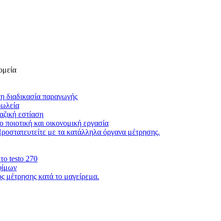
ομεία
τη διαδικασία παραγωγής
πωλεία
αζική εστίαση
 ποιοτική και οικονομική εργασία
Προστατευτείτε με τα κατάλληλα όργανα μέτρησης.
το testo 270
φίμων
 μέτρησης κατά το μαγείρεμα.