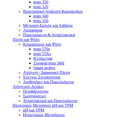
testo 350
testo 320
Βιομηχανική Ανάλυση Καυσαερίων
testo 340
testo 350
Μέτρηση Σκόνης και Αιθάλης
Ακροφύσια
Παρελκόμενα & Ανταλλακτικά
Πίεση και Ψύξη
Κλιματισμός και Ψύξη
testo 570s
testo 55Xs
Κενόμετρα
Ζυγαριά testo 560i
Smart probes
Απόλυτη / Διαφορική Πίεση
Έλεγχος Στεγανότητας
Αισθητήρες και Παρελκόμενα
Ανίχνευση Αερίων
Περιβάλλοντος
Σωληνώσεων
Ανταλλακτικά και Παρελκόμενα
Ηλεκτρικές Μετρήσεις pH και TPM
pH και TPM
Ηλεκτρικών Μετρήσεων