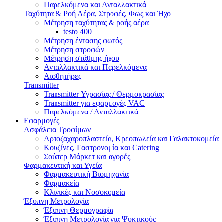
Παρελκόμενα και Ανταλλακτικά
Ταχύτητα & Ροή Αέρα, Στροφές, Φως και Ήχο
Μέτρηση ταχύτητας & ροής αέρα
testo 400
Μέτρηση έντασης φωτός
Μέτρηση στροφών
Μέτρηση στάθμης ήχου
Ανταλλακτικά και Παρελκόμενα
Αισθητήρες
Transmitter
Transmitter Υγρασίας / Θερμοκρασίας
Transmitter για εφαρμογές VAC
Παρελκόμενα / Ανταλλακτικά
Εφαρμογές
Ασφάλεια Τροφίμων
Αρτοζαχαροπλαστεία, Κρεοπωλεία και Γαλακτοκομεία
Κουζίνες, Γαστρονομία και Catering
Σούπερ Μάρκετ και αγορές
Φαρμακευτική και Υγεία
Φαρμακευτική Βιομηχανία
Φαρμακεία
Κλινικές και Νοσοκομεία
Έξυπνη Μετρολογία
Έξυπνη Θερμογραφία
Έξυπνη Μετρολογία για Ψυκτικούς