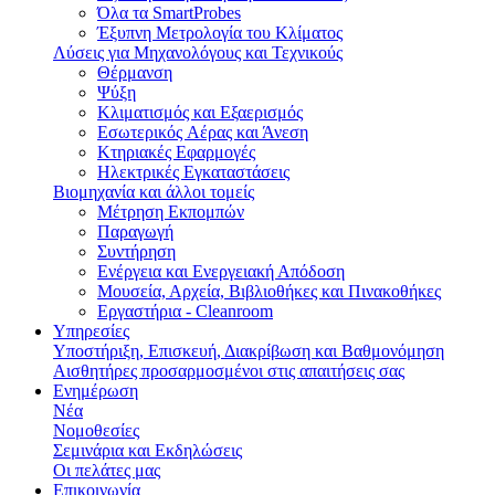
Όλα τα SmartProbes
Έξυπνη Μετρολογία του Κλίματος
Λύσεις για Μηχανολόγους και Τεχνικούς
Θέρμανση
Ψύξη
Κλιματισμός και Εξαερισμός
Εσωτερικός Aέρας και Άνεση
Κτηριακές Εφαρμογές
Ηλεκτρικές Εγκαταστάσεις
Βιομηχανία και άλλοι τομείς
Mέτρηση Eκπομπών
Παραγωγή
Συντήρηση
Ενέργεια και Ενεργειακή Απόδοση
Μουσεία, Αρχεία, Βιβλιοθήκες και Πινακοθήκες
Εργαστήρια - Cleanroom
Υπηρεσίες
Υποστήριξη, Επισκευή, Διακρίβωση και Βαθμονόμηση
Αισθητήρες προσαρμοσμένοι στις απαιτήσεις σας
Ενημέρωση
Νέα
Νομοθεσίες
Σεμινάρια και Εκδηλώσεις
Οι πελάτες μας
Επικοινωνία