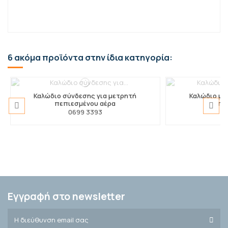
6 ακόμα προϊόντα στην ίδια κατηγορία:
Καλώδιο σύνδεσης για μετρητή
Καλώδιο με
πεπιεσμένου αέρα
πρ
0699 3393
0
testo 6743
testo 570
Αποτελεσματικό
t
θε
0555 6743
0
Εγγραφή στο newsletter