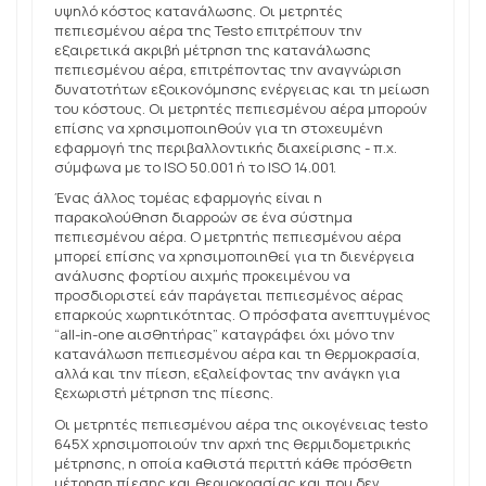
υψηλό κόστος κατανάλωσης. Οι μετρητές
πεπιεσμένου αέρα της Testo επιτρέπουν την
εξαιρετικά ακριβή μέτρηση της κατανάλωσης
πεπιεσμένου αέρα, επιτρέποντας την αναγνώριση
δυνατοτήτων εξοικονόμησης ενέργειας και τη μείωση
του κόστους. Οι μετρητές πεπιεσμένου αέρα μπορούν
επίσης να χρησιμοποιηθούν για τη στοχευμένη
εφαρμογή της περιβαλλοντικής διαχείρισης - π.χ.
σύμφωνα με το ISO 50.001 ή το ISO 14.001.
Ένας άλλος τομέας εφαρμογής είναι η
παρακολούθηση διαρροών σε ένα σύστημα
πεπιεσμένου αέρα. Ο μετρητής πεπιεσμένου αέρα
μπορεί επίσης να χρησιμοποιηθεί για τη διενέργεια
ανάλυσης φορτίου αιχμής προκειμένου να
προσδιοριστεί εάν παράγεται πεπιεσμένος αέρας
επαρκούς χωρητικότητας. Ο πρόσφατα ανεπτυγμένος
“all-in-one αισθητήρας” καταγράφει όχι μόνο την
κατανάλωση πεπιεσμένου αέρα και τη θερμοκρασία,
αλλά και την πίεση, εξαλείφοντας την ανάγκη για
ξεχωριστή μέτρηση της πίεσης.
Οι μετρητές πεπιεσμένου αέρα της οικογένειας testo
645X χρησιμοποιούν την αρχή της θερμιδομετρικής
μέτρησης, η οποία καθιστά περιττή κάθε πρόσθετη
μέτρηση πίεσης και θερμοκρασίας και που δεν