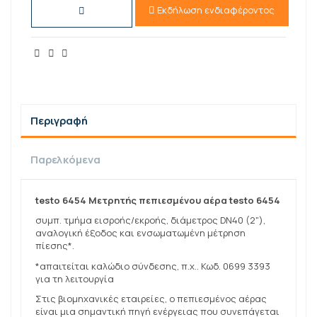
Εκδήλωση ενδιαφέροντος
Περιγραφή
Παρελκόμενα
testo 6454 Μετρητής πεπιεσμένου αέρα testo 6454
συμπ. τμήμα εισροής/εκροής, διάμετρος DN40 (2"),
αναλογική έξοδος και ενσωματωμένη μέτρηση
πίεσης*.
*απαιτείται καλώδιο σύνδεσης, π.χ.. Κωδ. 0699 3393
για τη λειτουργία
Στις βιομηχανικές εταιρείες, ο πεπιεσμένος αέρας
είναι μια σημαντική πηγή ενέργειας που συνεπάγεται