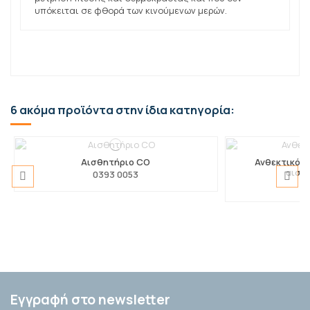
υπόκειται σε φθορά των κινούμενων μερών.
6 ακόμα προϊόντα στην ίδια κατηγορία:
Αισθητήριο CO
Ανθεκτικός,
αισθ
0393 0053
0
testo 915i με ευέλικτο αισθητήρα
testo 549i
Καπάκι για οπές
tes
0560 2549 02
0563 4915
0
0
Εγγραφή στο newsletter