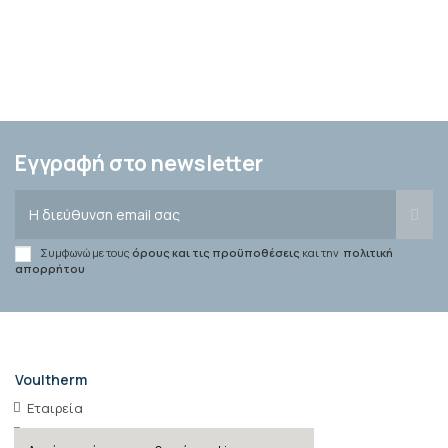
Εγγραφή στο newsletter
Συμφωνώ με τους
όρους και τις προϋποθέσεις
και την
πολιτική
απορρήτου
Voultherm
Εταιρεία
Σημεία πώλησης