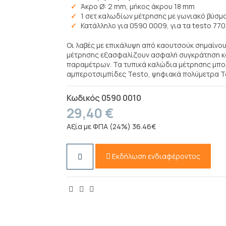
Άκρο Ø: 2 mm, μήκος άκρου 18 mm
1 σετ καλωδίων μέτρησης με γωνιακό βύσμ
Κατάλληλο για 0590 0009, για τα testo 770
Οι λαβές με επικάλυψη από καουτσούκ σημαίνου
μέτρησης εξασφαλίζουν ασφαλή συγκράτηση κα
παραμέτρων. Τα τυπικά καλώδια μέτρησης μπο
αμπεροτσιμπίδες Testo, ψηφιακά πολύμετρα Te
Κωδικός
0590 0010
29,40 €
Αξία με ΦΠΑ (24%) 36.46€
Εκδήλωση ενδιαφέροντος