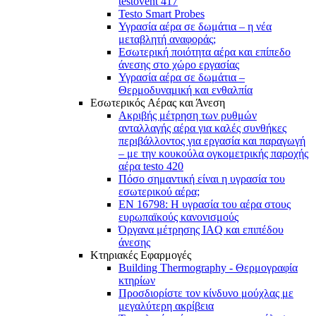
testovent 417
Testo Smart Probes
Υγρασία αέρα σε δωμάτια – η νέα
μεταβλητή αναφοράς;
Εσωτερική ποιότητα αέρα και επίπεδο
άνεσης στο χώρο εργασίας
Υγρασία αέρα σε δωμάτια –
Θερμοδυναμική και ενθαλπία
Εσωτερικός Aέρας και Άνεση
Ακριβής μέτρηση των ρυθμών
ανταλλαγής αέρα για καλές συνθήκες
περιβάλλοντος για εργασία και παραγωγή
– με την κουκούλα ογκομετρικής παροχής
αέρα testo 420
Πόσο σημαντική είναι η υγρασία του
εσωτερικού αέρα;
EN 16798: Η υγρασία του αέρα στους
ευρωπαϊκούς κανονισμούς
Όργανα μέτρησης IAQ και επιπέδου
άνεσης
Κτηριακές Εφαρμογές
Building Thermography - Θερμογραφία
κτηρίων
Προσδιορίστε τον κίνδυνο μούχλας με
μεγαλύτερη ακρίβεια