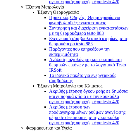
ογκομετρικής παροχής αέρα testo 420
Έξυπνη Μετρολογία
Έξυπνη Θερμογραφία
Πρακτικός Οδηγός | Θερμογραφία για
φωτοβολταϊκές εγκαταστάσεις
Συντήρηση και διαχείριση εγκαταστάσεων
με τη θερμοκάμερα testo 883
Ενεργειακή συμβουλευτική κτηρίων με τη
θερμοκάμερα testo 883
Παράγοντες που επηρεάζουν την
εκπεμψιμότητα
Ανάλυση, αξιολόγηση και τεκμηρίωση
θερμικών εικόνων με το λογισμικό Testo
IRSoft
Το ιδανικό πακέτο για ενεργειακούς
συμβούλους
Έξυπνη Μετρολογία του Κλίματος
Ακριβής μέτρηση όγκου ροής σε δημόσια
και εμπορικά κτίρια με την κουκούλα
ογκομετρικής παροχής αέρα testo 420
Ακριβής μέτρηση των
προδιαγεγραμμένων ρυθμών ανανέωσης
αέρα σε cleanrooms με την κουκούλα
ογκομετρικής παροχής αέρα testo 420
Φαρμακευτική και Υγεία