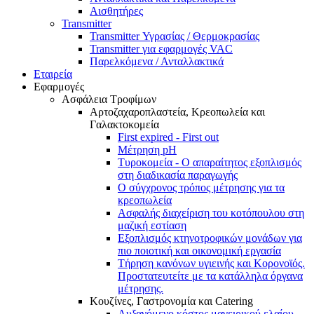
Αισθητήρες
Transmitter
Transmitter Υγρασίας / Θερμοκρασίας
Transmitter για εφαρμογές VAC
Παρελκόμενα / Ανταλλακτικά
Εταιρεία
Εφαρμογές
Ασφάλεια Τροφίμων
Αρτοζαχαροπλαστεία, Κρεοπωλεία και
Γαλακτοκομεία
First expired - First out
Μέτρηση pH
Τυροκομεία - Ο απαραίτητος εξοπλισμός
στη διαδικασία παραγωγής
Ο σύγχρονος τρόπος μέτρησης για τα
κρεοπωλεία
Ασφαλής διαχείριση του κοτόπουλου στη
μαζική εστίαση
Εξοπλισμός κτηνοτροφικών μονάδων για
πιο ποιοτική και οικονομική εργασία
Τήρηση κανόνων υγιεινής και Κορονοϊός.
Προστατευτείτε με τα κατάλληλα όργανα
μέτρησης.
Κουζίνες, Γαστρονομία και Catering
Αυξανόμενο κόστος μαγειρικού ελαίου