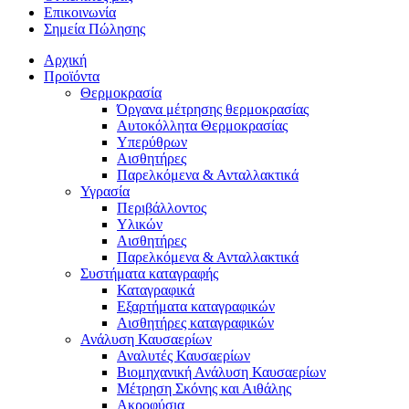
Επικοινωνία
Σημεία Πώλησης
Αρχική
Προϊόντα
Θερμοκρασία
Όργανα μέτρησης θερμοκρασίας
Αυτοκόλλητα Θερμοκρασίας
Υπερύθρων
Αισθητήρες
Παρελκόμενα & Ανταλλακτικά
Υγρασία
Περιβάλλοντος
Υλικών
Αισθητήρες
Παρελκόμενα & Ανταλλακτικά
Συστήματα καταγραφής
Καταγραφικά
Εξαρτήματα καταγραφικών
Αισθητήρες καταγραφικών
Ανάλυση Καυσαερίων
Αναλυτές Καυσαερίων
Βιομηχανική Ανάλυση Καυσαερίων
Μέτρηση Σκόνης και Αιθάλης
Ακροφύσια