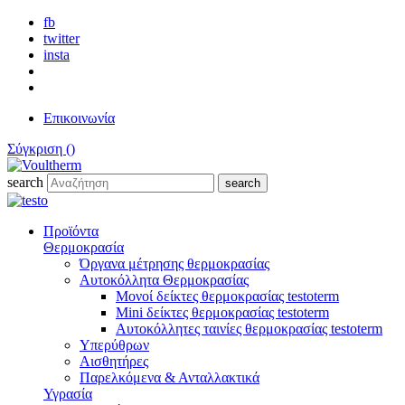
fb
twitter
insta
Επικοινωνία
Σύγκριση (
)
search
search
Προϊόντα
Θερμοκρασία
Όργανα μέτρησης θερμοκρασίας
Αυτοκόλλητα Θερμοκρασίας
Μονοί δείκτες θερμοκρασίας testoterm
Mini δείκτες θερμοκρασίας testoterm
Αυτοκόλλητες ταινίες θερμοκρασίας testoterm
Υπερύθρων
Αισθητήρες
Παρελκόμενα & Ανταλλακτικά
Υγρασία