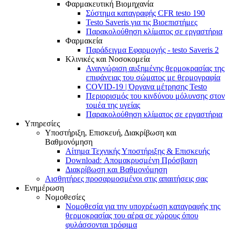
Φαρμακευτική Βιομηχανία
Σύστημα καταγραφής CFR testo 190
Testo Saveris για τις Βιοεπιστήμες
Παρακολούθηση κλίματος σε εργαστήρια
Φαρμακεία
Παράδειγμα Εφαρμογής - testo Saveris 2
Κλινικές και Νοσοκομεία
Αναγνώριση αυξημένης θερμοκρασίας της
επιφάνειας του σώματος με θερμογραφία
COVID-19 | Όργανα μέτρησης Testo
Περιορισμός του κινδύνου μόλυνσης στον
τομέα της υγείας
Παρακολούθηση κλίματος σε εργαστήρια
Υπηρεσίες
Υποστήριξη, Επισκευή, Διακρίβωση και
Βαθμονόμηση
Αίτημα Τεχνικής Υποστήριξης & Επισκευής
Download: Απομακρυσμένη Πρόσβαση
Διακρίβωση και Βαθμονόμηση
Αισθητήρες προσαρμοσμένοι στις απαιτήσεις σας
Ενημέρωση
Νομοθεσίες
Νομοθεσία για την υποχρέωση καταγραφής της
θερμοκρασίας του αέρα σε χώρους όπου
φυλάσσονται τρόφιμα