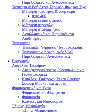
Παρελκόμενα και Ανταλλακτικά
Ταχύτητα & Ροή Αέρα, Στροφές, Φως και Ήχο
Μέτρηση ταχύτητας & ροής αέρα
testo 400
Μέτρηση έντασης φωτός
Μέτρηση στροφών
Μέτρηση στάθμης ήχου
Ανταλλακτικά και Παρελκόμενα
Αισθητήρες
Transmitter
Transmitter Υγρασίας / Θερμοκρασίας
Transmitter για εφαρμογές VAC
Παρελκόμενα / Ανταλλακτικά
Εφαρμογές
Ασφάλεια Τροφίμων
Αρτοζαχαροπλαστεία, Κρεοπωλεία και
Γαλακτοκομεία
Κουζίνες, Γαστρονομία και Catering
Σούπερ Μάρκετ και αγορές
Φαρμακευτική και Υγεία
Φαρμακευτική Βιομηχανία
Φαρμακεία
Κλινικές και Νοσοκομεία
Έξυπνη Μετρολογία
Έξυπνη Θερμογραφία