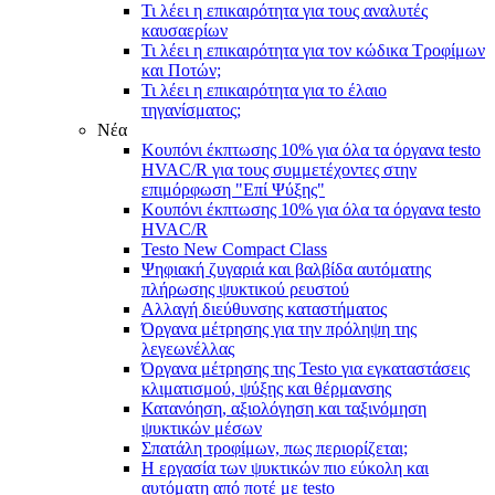
Τι λέει η επικαιρότητα για τους αναλυτές
καυσαερίων
Τι λέει η επικαιρότητα για τον κώδικα Τροφίμων
και Ποτών;
Τι λέει η επικαιρότητα για τo έλαιο
τηγανίσματος;
Νέα
Κουπόνι έκπτωσης 10% για όλα τα όργανα testo
HVAC/R για τους συμμετέχοντες στην
επιμόρφωση "Επί Ψύξης"
Κουπόνι έκπτωσης 10% για όλα τα όργανα testo
HVAC/R
Testo New Compact Class
Ψηφιακή ζυγαριά και βαλβίδα αυτόματης
πλήρωσης ψυκτικού ρευστού
Αλλαγή διεύθυνσης καταστήματος
Όργανα μέτρησης για την πρόληψη της
λεγεωνέλλας
Όργανα μέτρησης της Testo για εγκαταστάσεις
κλιματισμού, ψύξης και θέρμανσης
Κατανόηση, αξιολόγηση και ταξινόμηση
ψυκτικών μέσων
Σπατάλη τροφίμων, πως περιορίζεται;
Η εργασία των ψυκτικών πιο εύκολη και
αυτόματη από ποτέ με testo