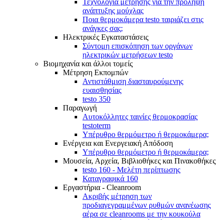
Τεχνολογία μέτρησης για την πρόληψη
ανάπτυξης μούχλας
Ποια θερμοκάμερα testo ταιριάζει στις
ανάγκες σας;
Ηλεκτρικές Εγκαταστάσεις
Σύντομη επισκόπηση των οργάνων
ηλεκτρικών μετρήσεων testo
Βιομηχανία και άλλοι τομείς
Mέτρηση Eκπομπών
Αντιστάθμιση διασταυρούμενης
ευαισθησίας
testo 350
Παραγωγή
Αυτοκόλλητες ταινίες θερμοκρασίας
testoterm
Υπέρυθρο θερμόμετρο ή θερμοκάμερα;
Ενέργεια και Ενεργειακή Απόδοση
Υπέρυθρο θερμόμετρο ή θερμοκάμερα;
Μουσεία, Αρχεία, Βιβλιοθήκες και Πινακοθήκες
testo 160 - Μελέτη περίπτωσης
Καταγραφικά 160
Εργαστήρια - Cleanroom
Ακριβής μέτρηση των
προδιαγεγραμμένων ρυθμών ανανέωσης
αέρα σε cleanrooms με την κουκούλα