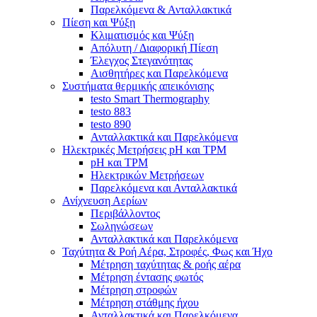
Παρελκόμενα & Ανταλλακτικά
Πίεση και Ψύξη
Κλιματισμός και Ψύξη
Απόλυτη / Διαφορική Πίεση
Έλεγχος Στεγανότητας
Αισθητήρες και Παρελκόμενα
Συστήματα θερμικής απεικόνισης
testo Smart Thermography
testo 883
testo 890
Ανταλλακτικά και Παρελκόμενα
Ηλεκτρικές Μετρήσεις pH και TPM
pH και TPM
Ηλεκτρικών Μετρήσεων
Παρελκόμενα και Ανταλλακτικά
Ανίχνευση Αερίων
Περιβάλλοντος
Σωληνώσεων
Ανταλλακτικά και Παρελκόμενα
Ταχύτητα & Ροή Αέρα, Στροφές, Φως και Ήχο
Μέτρηση ταχύτητας & ροής αέρα
Μέτρηση έντασης φωτός
Μέτρηση στροφών
Μέτρηση στάθμης ήχου
Ανταλλακτικά και Παρελκόμενα