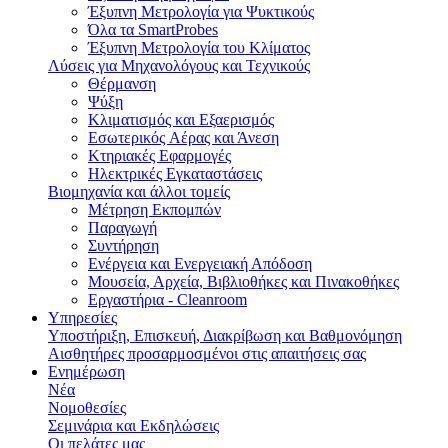
Έξυπνη Μετρολογία για Ψυκτικούς
Όλα τα SmartProbes
Έξυπνη Μετρολογία του Κλίματος
Λύσεις για Μηχανολόγους και Τεχνικούς
Θέρμανση
Ψύξη
Κλιματισμός και Εξαερισμός
Εσωτερικός Aέρας και Άνεση
Κτηριακές Εφαρμογές
Ηλεκτρικές Εγκαταστάσεις
Βιομηχανία και άλλοι τομείς
Mέτρηση Eκπομπών
Παραγωγή
Συντήρηση
Ενέργεια και Ενεργειακή Απόδοση
Μουσεία, Αρχεία, Βιβλιοθήκες και Πινακοθήκες
Εργαστήρια - Cleanroom
Υπηρεσίες
Υποστήριξη, Επισκευή, Διακρίβωση και Βαθμονόμηση
Αισθητήρες προσαρμοσμένοι στις απαιτήσεις σας
Ενημέρωση
Νέα
Νομοθεσίες
Σεμινάρια και Εκδηλώσεις
Οι πελάτες μας