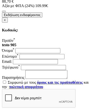
88,70 €
Αξία με ΦΠΑ (24%) 109.99€
Εκδήλωση ενδιαφέροντος
×
Κωδικός:
*
Προϊόν
testo 905
*
Όνομα
*
Επώνυμο
Email:
*
Τηλέφωνο
Παρατηρήσεις
Συμφωνώ με τους
όρους και τις προϋποθέσεις
και
την
πολιτική απορρήτου