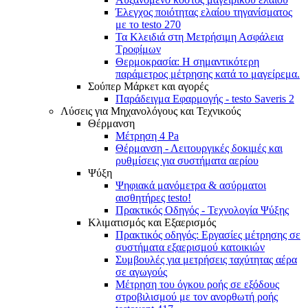
Έλεγχος ποιότητας ελαίου τηγανίσματος
με το testo 270
Τα Κλειδιά στη Μετρήσιμη Ασφάλεια
Τροφίμων
Θερμοκρασία: Η σημαντικότερη
παράμετρος μέτρησης κατά το μαγείρεμα.
Σούπερ Μάρκετ και αγορές
Παράδειγμα Εφαρμογής - testo Saveris 2
Λύσεις για Μηχανολόγους και Τεχνικούς
Θέρμανση
Μέτρηση 4 Pa
Θέρμανση - Λειτουργικές δοκιμές και
ρυθμίσεις για συστήματα αερίου
Ψύξη
Ψηφιακά μανόμετρα & ασύρματοι
αισθητήρες testo!
Πρακτικός Οδηγός - Τεχνολογία Ψύξης
Κλιματισμός και Εξαερισμός
Πρακτικός οδηγός: Εργασίες μέτρησης σε
συστήματα εξαερισμού κατοικιών
Συμβουλές για μετρήσεις ταχύτητας αέρα
σε αγωγούς
Mέτρηση του όγκου ροής σε εξόδους
στροβιλισμού με τον ανορθωτή ροής