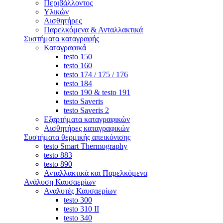
Περιβάλλοντος
Υλικών
Αισθητήρες
Παρελκόμενα & Ανταλλακτικά
Συστήματα καταγραφής
Καταγραφικά
testo 150
testo 160
testo 174 / 175 / 176
testo 184
testo 190 & testo 191
testo Saveris
testo Saveris 2
Εξαρτήματα καταγραφικών
Αισθητήρες καταγραφικών
Συστήματα θερμικής απεικόνισης
testo Smart Thermography
testo 883
testo 890
Ανταλλακτικά και Παρελκόμενα
Ανάλυση Καυσαερίων
Αναλυτές Καυσαερίων
testo 300
testo 310 ΙΙ
testo 340