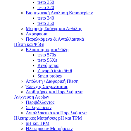
testo 350
testo 320
Βιομηχανική Ανάλυση Καυσαερίων
testo 340
testo 350
Μέτρηση Σκόνης και Αιθάλης
Ακροφύσια
Παρελκόμενα & Ανταλλακτικά
Πίεση και Ψύξη
Κλιματισμός και Ψύξη
testo 570s
testo 55Xs
Κενόμετρα
Ζυγαριά testo 560i
Smart probes
Απόλυτη / Διαφορική Πίεση
Έλεγχος Στεγανότητας
Αισθητήρες και Παρελκόμενα
Ανίχνευση Αερίων
Περιβάλλοντος
Σωληνώσεων
Ανταλλακτικά και Παρελκόμενα
Ηλεκτρικές Μετρήσεις pH και TPM
pH και TPM
Ηλεκτρικών Μετρήσεων