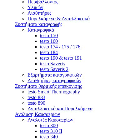
Περιβάλλοντος
Υλικών
Αισθητήρες
Παρελκόμενα & Ανταλλακτικά
Συστήματα καταγραφής
Καταγραφικά
testo 150
testo 160
testo 174 / 175 / 176
testo 184
testo 190 & testo 191
testo Saveris
testo Saveris 2
Εξαρτήματα καταγραφικών
Αισθητήρες καταγραφικών
Συστήματα θερμικής απεικόνισης
testo Smart Thermography
testo 883
testo 890
Ανταλλακτικά και Παρελκόμενα
Ανάλυση Καυσαερίων
Αναλυτές Καυσαερίων
testo 300
testo 310 ΙΙ
testo 340