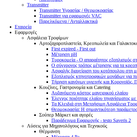
Transmitter
Transmitter Υγρασίας / Θερμοκρασίας
Transmitter για εφαρμογές VAC
Παρελκόμενα / Ανταλλακτικά
Εταιρεία
Εφαρμογές
Ασφάλεια Τροφίμων
Αρτοζαχαροπλαστεία, Κρεοπωλεία και Γαλακτοκ
First expired - First out
Μέτρηση pH
Τυροκομεία - Ο απαραίτητος εξοπλισμός σ
Ο σύγχρονος τρόπος μέτρησης για τα κρεο
Ασφαλής διαχείριση του κοτόπουλου στη μ
Εξοπλισμός κτηνοτροφικών μονάδων για πιο
Τήρηση κανόνων υγιεινής και Κορονοϊός. 
Κουζίνες, Γαστρονομία και Catering
Αυξανόμενο κόστος μαγειρικού ελαίου
Έλεγχος ποιότητας ελαίου τηγανίσματος με 
Τα Κλειδιά στη Μετρήσιμη Ασφάλεια Τρο
Θερμοκρασία: Η σημαντικότερη παράμετρος
Σούπερ Μάρκετ και αγορές
Παράδειγμα Εφαρμογής - testo Saveris 2
Λύσεις για Μηχανολόγους και Τεχνικούς
Θέρμανση
Μέτρηση 4 Pa