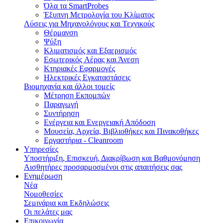
Όλα τα SmartProbes
Έξυπνη Μετρολογία του Κλίματος
Λύσεις για Μηχανολόγους και Τεχνικούς
Θέρμανση
Ψύξη
Κλιματισμός και Εξαερισμός
Εσωτερικός Aέρας και Άνεση
Κτηριακές Εφαρμογές
Ηλεκτρικές Εγκαταστάσεις
Βιομηχανία και άλλοι τομείς
Mέτρηση Eκπομπών
Παραγωγή
Συντήρηση
Ενέργεια και Ενεργειακή Απόδοση
Μουσεία, Αρχεία, Βιβλιοθήκες και Πινακοθήκες
Εργαστήρια - Cleanroom
Υπηρεσίες
Υποστήριξη, Επισκευή, Διακρίβωση και Βαθμονόμηση
Αισθητήρες προσαρμοσμένοι στις απαιτήσεις σας
Ενημέρωση
Νέα
Νομοθεσίες
Σεμινάρια και Εκδηλώσεις
Οι πελάτες μας
Επικοινωνία