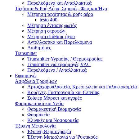
Παρελκόμενα και Ανταλλακτικά
Ταχύτητα & Ροή Αέρα, Στροφές, Φως και Ήχο
Μέτρηση ταχύτητας & ροής αέρα
testo 400
Μέτρηση έντασης φωτός
Μέτρηση στροφών
Μέτρηση στάθμης ήχου
Ανταλλακτικά και Παρελκόμενα
Αισθητήρες
Transmitter
Transmitter Υγρασίας / Θερμοκρασίας
Transmitter για εφαρμογές VAC
Παρελκόμενα / Ανταλλακτικά
Εφαρμογές
Ασφάλεια Τροφίμων
Αρτοζαχαροπλαστεία, Κρεοπωλεία και Γαλακτοκομεία
Κουζίνες, Γαστρονομία και Catering
Σούπερ Μάρκετ και αγορές
Φαρμακευτική και Υγεία
Φαρμακευτική Βιομηχανία
Φαρμακεία
Κλινικές και Νοσοκομεία
Έξυπνη Μετρολογία
Έξυπνη Θερμογραφία
Έξυπνη Μετρολογία για Ψυκτικούς