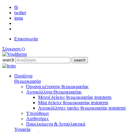
fb
twitter
insta
Επικοινωνία
Σύγκριση (
)
search
search
Προϊόντα
Θερμοκρασία
Όργανα μέτρησης θερμοκρασίας
Αυτοκόλλητα Θερμοκρασίας
Μονοί δείκτες θερμοκρασίας testoterm
Mini δείκτες θερμοκρασίας testoterm
Αυτοκόλλητες ταινίες θερμοκρασίας testoterm
Υπερύθρων
Αισθητήρες
Παρελκόμενα & Ανταλλακτικά
Υγρασία