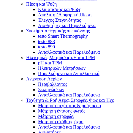
Πίεση και Ψύξη
Κλιματισμός και Ψύξη
Απόλυτη / Διαφορική Πίεση
Έλεγχος Στεγανότητας
Αισθητήρες και Παρελκόμενα
Συστήματα θερμικής απεικόνισης
testo Smart Thermography
testo 883
testo 890
Ανταλλακτικά και Παρελκόμενα
Ηλεκτρικές Μετρήσεις pH και TPM
pH και TPM
Ηλεκτρικών Μετρήσεων
Παρελκόμενα και Ανταλλακτικά
Ανίχνευση Αερίων
Περιβάλλοντος
Σωληνώσεων
Ανταλλακτικά και Παρελκόμενα
Ταχύτητα & Ροή Αέρα, Στροφές, Φως και Ήχο
Μέτρηση ταχύτητας & ροής αέρα
Μέτρηση έντασης φωτός
Μέτρηση στροφών
Μέτρηση στάθμης ήχου
Ανταλλακτικά και Παρελκόμενα
Αισθητήρες