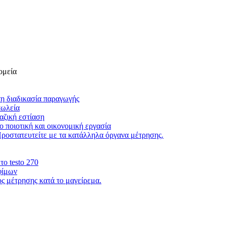
ομεία
τη διαδικασία παραγωγής
πωλεία
αζική εστίαση
 ποιοτική και οικονομική εργασία
Προστατευτείτε με τα κατάλληλα όργανα μέτρησης.
το testo 270
φίμων
 μέτρησης κατά το μαγείρεμα.