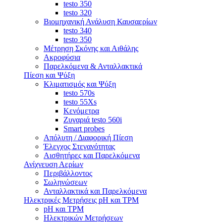
testo 350
testo 320
Βιομηχανική Ανάλυση Καυσαερίων
testo 340
testo 350
Μέτρηση Σκόνης και Αιθάλης
Ακροφύσια
Παρελκόμενα & Ανταλλακτικά
Πίεση και Ψύξη
Κλιματισμός και Ψύξη
testo 570s
testo 55Xs
Κενόμετρα
Ζυγαριά testo 560i
Smart probes
Απόλυτη / Διαφορική Πίεση
Έλεγχος Στεγανότητας
Αισθητήρες και Παρελκόμενα
Ανίχνευση Αερίων
Περιβάλλοντος
Σωληνώσεων
Ανταλλακτικά και Παρελκόμενα
Ηλεκτρικές Μετρήσεις pH και TPM
pH και TPM
Ηλεκτρικών Μετρήσεων