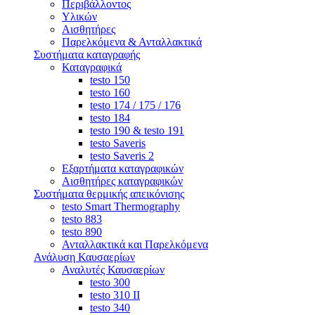
Περιβάλλοντος
Υλικών
Αισθητήρες
Παρελκόμενα & Ανταλλακτικά
Συστήματα καταγραφής
Καταγραφικά
testo 150
testo 160
testo 174 / 175 / 176
testo 184
testo 190 & testo 191
testo Saveris
testo Saveris 2
Εξαρτήματα καταγραφικών
Αισθητήρες καταγραφικών
Συστήματα θερμικής απεικόνισης
testo Smart Thermography
testo 883
testo 890
Ανταλλακτικά και Παρελκόμενα
Ανάλυση Καυσαερίων
Αναλυτές Καυσαερίων
testo 300
testo 310 ΙΙ
testo 340