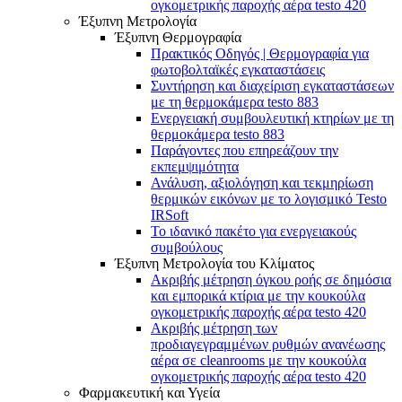
ογκομετρικής παροχής αέρα testo 420
Έξυπνη Μετρολογία
Έξυπνη Θερμογραφία
Πρακτικός Οδηγός | Θερμογραφία για
φωτοβολταϊκές εγκαταστάσεις
Συντήρηση και διαχείριση εγκαταστάσεων
με τη θερμοκάμερα testo 883
Ενεργειακή συμβουλευτική κτηρίων με τη
θερμοκάμερα testo 883
Παράγοντες που επηρεάζουν την
εκπεμψιμότητα
Ανάλυση, αξιολόγηση και τεκμηρίωση
θερμικών εικόνων με το λογισμικό Testo
IRSoft
Το ιδανικό πακέτο για ενεργειακούς
συμβούλους
Έξυπνη Μετρολογία του Κλίματος
Ακριβής μέτρηση όγκου ροής σε δημόσια
και εμπορικά κτίρια με την κουκούλα
ογκομετρικής παροχής αέρα testo 420
Ακριβής μέτρηση των
προδιαγεγραμμένων ρυθμών ανανέωσης
αέρα σε cleanrooms με την κουκούλα
ογκομετρικής παροχής αέρα testo 420
Φαρμακευτική και Υγεία