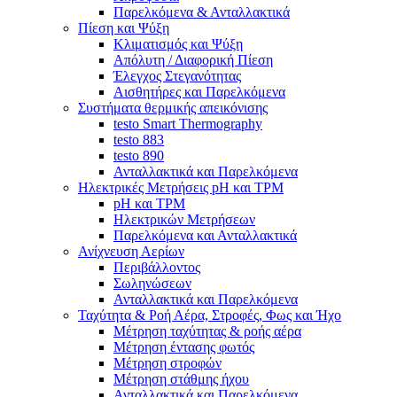
Παρελκόμενα & Ανταλλακτικά
Πίεση και Ψύξη
Κλιματισμός και Ψύξη
Απόλυτη / Διαφορική Πίεση
Έλεγχος Στεγανότητας
Αισθητήρες και Παρελκόμενα
Συστήματα θερμικής απεικόνισης
testo Smart Thermography
testo 883
testo 890
Ανταλλακτικά και Παρελκόμενα
Ηλεκτρικές Μετρήσεις pH και TPM
pH και TPM
Ηλεκτρικών Μετρήσεων
Παρελκόμενα και Ανταλλακτικά
Ανίχνευση Αερίων
Περιβάλλοντος
Σωληνώσεων
Ανταλλακτικά και Παρελκόμενα
Ταχύτητα & Ροή Αέρα, Στροφές, Φως και Ήχο
Μέτρηση ταχύτητας & ροής αέρα
Μέτρηση έντασης φωτός
Μέτρηση στροφών
Μέτρηση στάθμης ήχου
Ανταλλακτικά και Παρελκόμενα