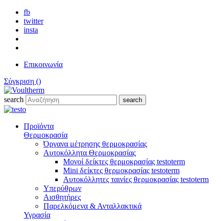
fb
twitter
insta
Επικοινωνία
Σύγκριση (
)
search
search
Προϊόντα
Θερμοκρασία
Όργανα μέτρησης θερμοκρασίας
Αυτοκόλλητα Θερμοκρασίας
Μονοί δείκτες θερμοκρασίας testoterm
Mini δείκτες θερμοκρασίας testoterm
Αυτοκόλλητες ταινίες θερμοκρασίας testoterm
Υπερύθρων
Αισθητήρες
Παρελκόμενα & Ανταλλακτικά
Υγρασία