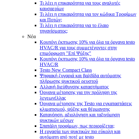
Τι λέει η επικαιρότητα για τους αναλυτές
καυσαερίων
Τι λέει η επικαιρότητα για τον κώδικα Τροφίμων
και Ποτών;
Τι λέει η επικαιρότητα για τo έλαιο
τηγανίσματος;
Νέα
Κουπόνι έκπτωσης 10% για όλα τα όργανα testo
HVAC/R για τους συμμετέχοντες στην
επιμόρφωση "Επί Ψύξης"
Κουπόνι έκπτωσης 10% για όλα τα όργανα testo
HVAC/R
Testo New Compact Class
Ψηφιακή ζυγαριά και βαλβίδα αυτόματης
πλήρωσης ψυκτικού ρευστού
Αλλαγή διεύθυνσης καταστήματος
Όργανα μέτρησης για την πρόληψη της
λεγεωνέλλας
Όργανα μέτρησης της Testo για εγκαταστάσεις
κλιματισμού, ψύξης και θέρμανσης
Κατανόηση, αξιολόγηση και ταξινόμηση
ψυκτικών μέσων
Σπατάλη τροφίμων, πως περιορίζεται;
Η εργασία των ψυκτικών πιο εύκολη και
αυτόματη από ποτέ με testo