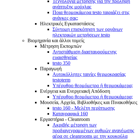
Τεχνολογία μέτρησης για την πρόληψη
ανάπτυξης μούχλας
Ποια θερμοκάμερα testo ταιριάζει στις
ανάγκες σας;
Ηλεκτρικές Εγκαταστάσεις
Σύντομη επισκόπηση των οργάνων
ηλεκτρικών μετρήσεων testo
Βιομηχανία και άλλοι τομείς
Mέτρηση Eκπομπών
Αντιστάθμιση διασταυρούμενης
ευαισθησίας
testo 350
Παραγωγή
Αυτοκόλλητες ταινίες θερμοκρασίας
testoterm
Υπέρυθρο θερμόμετρο ή θερμοκάμερα;
Ενέργεια και Ενεργειακή Απόδοση
Υπέρυθρο θερμόμετρο ή θερμοκάμερα;
Μουσεία, Αρχεία, Βιβλιοθήκες και Πινακοθήκες
testo 160 - Μελέτη περίπτωσης
Καταγραφικά 160
Εργαστήρια - Cleanroom
Ακριβής μέτρηση των
προδιαγεγραμμένων ρυθμών ανανέωσης
αέρα σε cleanrooms με την κουκούλα