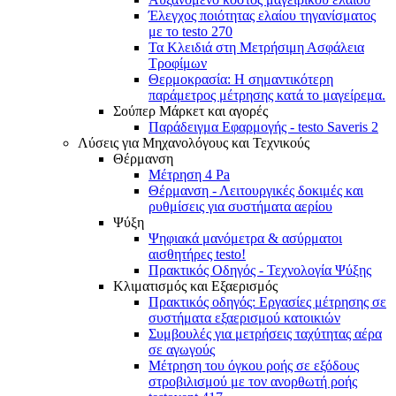
Έλεγχος ποιότητας ελαίου τηγανίσματος
με το testo 270
Τα Κλειδιά στη Μετρήσιμη Ασφάλεια
Τροφίμων
Θερμοκρασία: Η σημαντικότερη
παράμετρος μέτρησης κατά το μαγείρεμα.
Σούπερ Μάρκετ και αγορές
Παράδειγμα Εφαρμογής - testo Saveris 2
Λύσεις για Μηχανολόγους και Τεχνικούς
Θέρμανση
Μέτρηση 4 Pa
Θέρμανση - Λειτουργικές δοκιμές και
ρυθμίσεις για συστήματα αερίου
Ψύξη
Ψηφιακά μανόμετρα & ασύρματοι
αισθητήρες testo!
Πρακτικός Οδηγός - Τεχνολογία Ψύξης
Κλιματισμός και Εξαερισμός
Πρακτικός οδηγός: Εργασίες μέτρησης σε
συστήματα εξαερισμού κατοικιών
Συμβουλές για μετρήσεις ταχύτητας αέρα
σε αγωγούς
Mέτρηση του όγκου ροής σε εξόδους
στροβιλισμού με τον ανορθωτή ροής