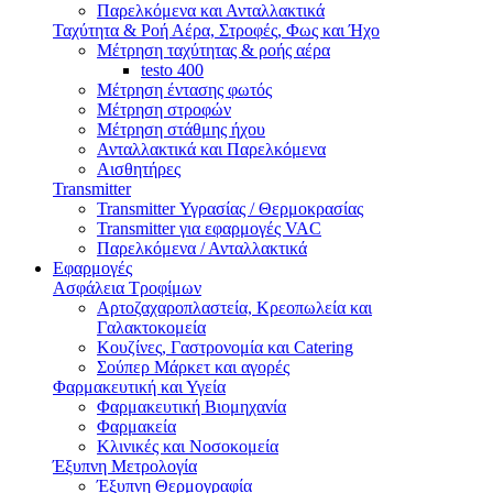
Παρελκόμενα και Ανταλλακτικά
Ταχύτητα & Ροή Αέρα, Στροφές, Φως και Ήχο
Μέτρηση ταχύτητας & ροής αέρα
testo 400
Μέτρηση έντασης φωτός
Μέτρηση στροφών
Μέτρηση στάθμης ήχου
Ανταλλακτικά και Παρελκόμενα
Αισθητήρες
Transmitter
Transmitter Υγρασίας / Θερμοκρασίας
Transmitter για εφαρμογές VAC
Παρελκόμενα / Ανταλλακτικά
Εφαρμογές
Ασφάλεια Τροφίμων
Αρτοζαχαροπλαστεία, Κρεοπωλεία και
Γαλακτοκομεία
Κουζίνες, Γαστρονομία και Catering
Σούπερ Μάρκετ και αγορές
Φαρμακευτική και Υγεία
Φαρμακευτική Βιομηχανία
Φαρμακεία
Κλινικές και Νοσοκομεία
Έξυπνη Μετρολογία
Έξυπνη Θερμογραφία