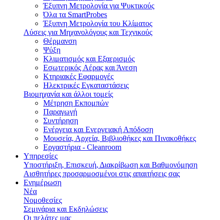
Έξυπνη Μετρολογία για Ψυκτικούς
Όλα τα SmartProbes
Έξυπνη Μετρολογία του Κλίματος
Λύσεις για Μηχανολόγους και Τεχνικούς
Θέρμανση
Ψύξη
Κλιματισμός και Εξαερισμός
Εσωτερικός Aέρας και Άνεση
Κτηριακές Εφαρμογές
Ηλεκτρικές Εγκαταστάσεις
Βιομηχανία και άλλοι τομείς
Mέτρηση Eκπομπών
Παραγωγή
Συντήρηση
Ενέργεια και Ενεργειακή Απόδοση
Μουσεία, Αρχεία, Βιβλιοθήκες και Πινακοθήκες
Εργαστήρια - Cleanroom
Υπηρεσίες
Υποστήριξη, Επισκευή, Διακρίβωση και Βαθμονόμηση
Αισθητήρες προσαρμοσμένοι στις απαιτήσεις σας
Ενημέρωση
Νέα
Νομοθεσίες
Σεμινάρια και Εκδηλώσεις
Οι πελάτες μας