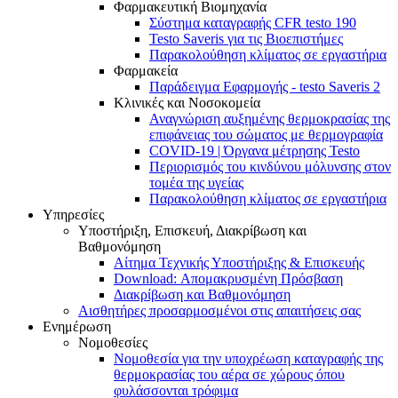
Φαρμακευτική Βιομηχανία
Σύστημα καταγραφής CFR testo 190
Testo Saveris για τις Βιοεπιστήμες
Παρακολούθηση κλίματος σε εργαστήρια
Φαρμακεία
Παράδειγμα Εφαρμογής - testo Saveris 2
Κλινικές και Νοσοκομεία
Αναγνώριση αυξημένης θερμοκρασίας της
επιφάνειας του σώματος με θερμογραφία
COVID-19 | Όργανα μέτρησης Testo
Περιορισμός του κινδύνου μόλυνσης στον
τομέα της υγείας
Παρακολούθηση κλίματος σε εργαστήρια
Υπηρεσίες
Υποστήριξη, Επισκευή, Διακρίβωση και
Βαθμονόμηση
Αίτημα Τεχνικής Υποστήριξης & Επισκευής
Download: Απομακρυσμένη Πρόσβαση
Διακρίβωση και Βαθμονόμηση
Αισθητήρες προσαρμοσμένοι στις απαιτήσεις σας
Ενημέρωση
Νομοθεσίες
Νομοθεσία για την υποχρέωση καταγραφής της
θερμοκρασίας του αέρα σε χώρους όπου
φυλάσσονται τρόφιμα