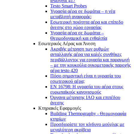
testovent 417
Testo Smart Probes
Υγρασία αέρα σε δωμάτια – η νέα
μεταβλητή αναφοράς;
Εσωτερική ποιότητα αέρα και επίπεδο
άνεσης στο χώρο εργασίας
Υγρασία αέρα σε δωμάτια –
Θερμοδυναμική και ενθαλπία
Εσωτερικός Aέρας και Άνεση
Ακριβής μέτρηση των ρυθμών
ανταλλαγής αέρα για καλές συνθήκες
περιβάλλοντος για εργασία και παραγωγή
– με την κουκούλα ογκομετρικής παροχής
αέρα testo 420
Πόσο σημαντική είναι η υγρασία του
εσωτερικού αέρα;
EN 16798: Η υγρασία του αέρα στους
ευρωπαϊκούς κανονισμούς
Όργανα μέτρησης IAQ και επιπέδου
άνεσης
Κτηριακές Εφαρμογές
Building Thermography - Θερμογραφία
κτηρίων
Προσδιορίστε τον κίνδυνο μούχλας με
μεγαλύτερη ακρίβεια