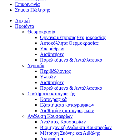
Επικοινωνία
Σημεία Πώλησης
Αρχική
Προϊόντα
Θερμοκρασία
Όργανα μέτρησης θερμοκρασίας
Αυτοκόλλητα Θερμοκρασίας
Υπερύθρων
Αισθητήρες
Παρελκόμενα & Ανταλλακτικά
Υγρασία
Περιβάλλοντος
Υλικών
Αισθητήρες
Παρελκόμενα & Ανταλλακτικά
Συστήματα καταγραφής
Καταγραφικά
Εξαρτήματα καταγραφικών
Αισθητήρες καταγραφικών
Ανάλυση Καυσαερίων
Αναλυτές Καυσαερίων
Βιομηχανική Ανάλυση Καυσαερίων
Μέτρηση Σκόνης και Αιθάλης
Ακροφύσια