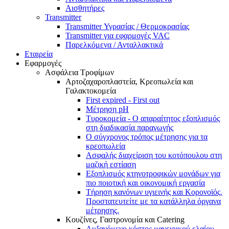
Αισθητήρες
Transmitter
Transmitter Υγρασίας / Θερμοκρασίας
Transmitter για εφαρμογές VAC
Παρελκόμενα / Ανταλλακτικά
Εταιρεία
Εφαρμογές
Ασφάλεια Τροφίμων
Αρτοζαχαροπλαστεία, Κρεοπωλεία και
Γαλακτοκομεία
First expired - First out
Μέτρηση pH
Τυροκομεία - Ο απαραίτητος εξοπλισμός
στη διαδικασία παραγωγής
Ο σύγχρονος τρόπος μέτρησης για τα
κρεοπωλεία
Ασφαλής διαχείριση του κοτόπουλου στη
μαζική εστίαση
Εξοπλισμός κτηνοτροφικών μονάδων για
πιο ποιοτική και οικονομική εργασία
Τήρηση κανόνων υγιεινής και Κορονοϊός.
Προστατευτείτε με τα κατάλληλα όργανα
μέτρησης.
Κουζίνες, Γαστρονομία και Catering
Αυξανόμενο κόστος μαγειρικού ελαίου