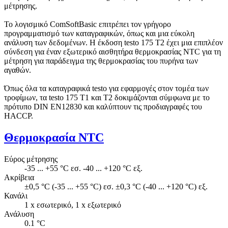
μέτρησης.
Το λογισμικό ComSoftBasic επιτρέπει τον γρήγορο
προγραμματισμό των καταγραφικών, όπως και μια εύκολη
ανάλυση των δεδομένων. Η έκδοση testo 175 Τ2 έχει μια επιπλέον
σύνδεση για έναν εξωτερικό αισθητήρα θερμοκρασίας NTC για τη
μέτρηση για παράδειγμα της θερμοκρασίας του πυρήνα των
αγαθών.
Όπως όλα τα καταγραφικά testo για εφαρμογές στον τομέα των
τροφίμων, τα testo 175 T1 και T2 δοκιμάζονται σύμφωνα με το
πρότυπο DIN EN12830 και καλύπτουν τις προδιαγραφές του
HACCP.
Θερμοκρασία NTC
Εύρος μέτρησης
-35 ... +55 °C εσ. -40 ... +120 °C εξ.
Ακρίβεια
±0,5 °C (-35 ... +55 °C) εσ. ±0,3 °C (-40 ... +120 °C) εξ.
Κανάλι
1 x εσωτερικό, 1 x εξωτερικό
Ανάλυση
0.1 °C