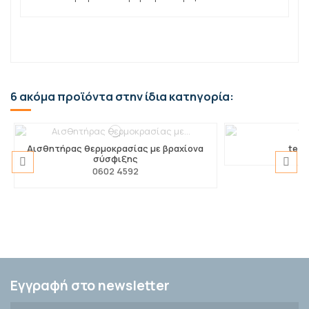
6 ακόμα προϊόντα στην ίδια κατηγορία:
Αισθητήρας θερμοκρασίας με βραχίονα
test
σύσφιξης
0602 4592
Τσάντα ώμου για το testo 560i
testo 150 TC4
Αισθητήρας υγ
Προστατευ
0572 3350
0516 1000
0
0
Εγγραφή στο newsletter