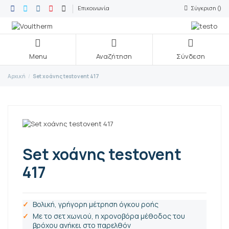
Επικοινωνία
Σύγκριση (
)
Menu
Αναζήτηση
Σύνδεση
Αρχική
Set χοάνης testovent 417
Set χοάνης testovent
417
Βολική, γρήγορη μέτρηση όγκου ροής
Με το σετ χωνιού, η χρονοβόρα μέθοδος του
βρόχου ανήκει στο παρελθόν