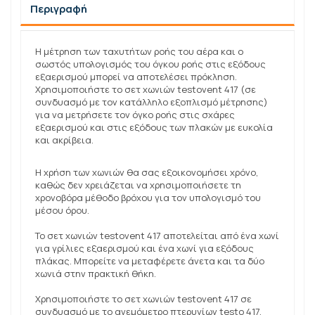
Περιγραφή
Η μέτρηση των ταχυτήτων ροής του αέρα και ο
σωστός υπολογισμός του όγκου ροής στις εξόδους
εξαερισμού μπορεί να αποτελέσει πρόκληση.
Χρησιμοποιήστε το σετ χωνιών testovent 417 (σε
συνδυασμό με τον κατάλληλο εξοπλισμό μέτρησης)
για να μετρήσετε τον όγκο ροής στις σχάρες
εξαερισμού και στις εξόδους των πλακών με ευκολία
και ακρίβεια.
Η χρήση των χωνιών θα σας εξοικονομήσει χρόνο,
καθώς δεν χρειάζεται να χρησιμοποιήσετε τη
χρονοβόρα μέθοδο βρόχου για τον υπολογισμό του
μέσου όρου.
Το σετ χωνιών testovent 417 αποτελείται από ένα χωνί
για γρίλιες εξαερισμού και ένα χωνί για εξόδους
πλάκας. Μπορείτε να μεταφέρετε άνετα και τα δύο
χωνιά στην πρακτική θήκη.
Χρησιμοποιήστε το σετ χωνιών testovent 417 σε
συνδυασμό με το ανεμόμετρο πτερυγίων testo 417.