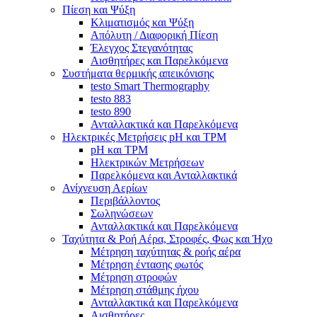
Πίεση και Ψύξη
Κλιματισμός και Ψύξη
Απόλυτη / Διαφορική Πίεση
Έλεγχος Στεγανότητας
Αισθητήρες και Παρελκόμενα
Συστήματα θερμικής απεικόνισης
testo Smart Thermography
testo 883
testo 890
Ανταλλακτικά και Παρελκόμενα
Ηλεκτρικές Μετρήσεις pH και TPM
pH και TPM
Ηλεκτρικών Μετρήσεων
Παρελκόμενα και Ανταλλακτικά
Ανίχνευση Αερίων
Περιβάλλοντος
Σωληνώσεων
Ανταλλακτικά και Παρελκόμενα
Ταχύτητα & Ροή Αέρα, Στροφές, Φως και Ήχο
Μέτρηση ταχύτητας & ροής αέρα
Μέτρηση έντασης φωτός
Μέτρηση στροφών
Μέτρηση στάθμης ήχου
Ανταλλακτικά και Παρελκόμενα
Αισθητήρες