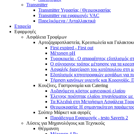
Transmitter
Transmitter Υγρασίας / Θερμοκρασίας
Transmitter για εφαρμογές VAC
Παρελκόμενα / Ανταλλακτικά
Εταιρεία
Εφαρμογές
Ασφάλεια Τροφίμων
Αρτοζαχαροπλαστεία, Κρεοπωλεία και Γαλακτοκ
First expired - First out
Μέτρηση pH
Τυροκομεία - Ο απαραίτητος εξοπλισμός σ
Ο σύγχρονος τρόπος μέτρησης για τα κρεο
Ασφαλής διαχείριση του κοτόπουλου στη μ
Εξοπλισμός κτηνοτροφικών μονάδων για πιο
Τήρηση κανόνων υγιεινής και Κορονοϊός. 
Κουζίνες, Γαστρονομία και Catering
Αυξανόμενο κόστος μαγειρικού ελαίου
Έλεγχος ποιότητας ελαίου τηγανίσματος με 
Τα Κλειδιά στη Μετρήσιμη Ασφάλεια Τρο
Θερμοκρασία: Η σημαντικότερη παράμετρος
Σούπερ Μάρκετ και αγορές
Παράδειγμα Εφαρμογής - testo Saveris 2
Λύσεις για Μηχανολόγους και Τεχνικούς
Θέρμανση
Μέτρηση 4 Pa