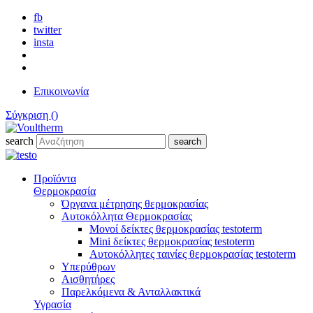
fb
twitter
insta
Επικοινωνία
Σύγκριση (
)
search
search
Προϊόντα
Θερμοκρασία
Όργανα μέτρησης θερμοκρασίας
Αυτοκόλλητα Θερμοκρασίας
Μονοί δείκτες θερμοκρασίας testoterm
Mini δείκτες θερμοκρασίας testoterm
Αυτοκόλλητες ταινίες θερμοκρασίας testoterm
Υπερύθρων
Αισθητήρες
Παρελκόμενα & Ανταλλακτικά
Υγρασία