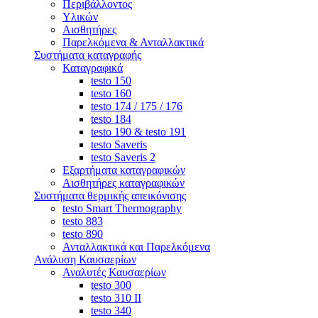
Περιβάλλοντος
Υλικών
Αισθητήρες
Παρελκόμενα & Ανταλλακτικά
Συστήματα καταγραφής
Καταγραφικά
testo 150
testo 160
testo 174 / 175 / 176
testo 184
testo 190 & testo 191
testo Saveris
testo Saveris 2
Εξαρτήματα καταγραφικών
Αισθητήρες καταγραφικών
Συστήματα θερμικής απεικόνισης
testo Smart Thermography
testo 883
testo 890
Ανταλλακτικά και Παρελκόμενα
Ανάλυση Καυσαερίων
Αναλυτές Καυσαερίων
testo 300
testo 310 ΙΙ
testo 340