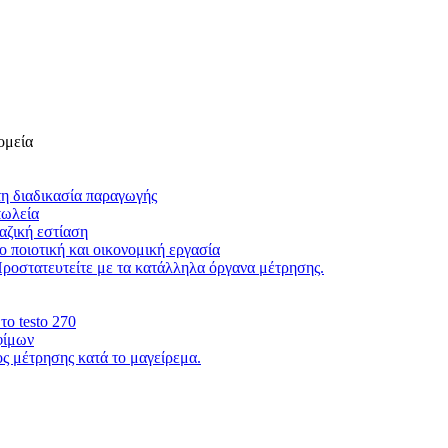
ομεία
τη διαδικασία παραγωγής
πωλεία
αζική εστίαση
 ποιοτική και οικονομική εργασία
Προστατευτείτε με τα κατάλληλα όργανα μέτρησης.
το testo 270
φίμων
 μέτρησης κατά το μαγείρεμα.