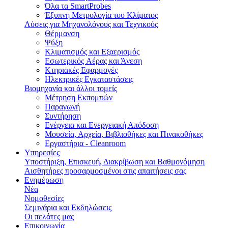
Όλα τα SmartProbes
Έξυπνη Μετρολογία του Κλίματος
Λύσεις για Μηχανολόγους και Τεχνικούς
Θέρμανση
Ψύξη
Κλιματισμός και Εξαερισμός
Εσωτερικός Aέρας και Άνεση
Κτηριακές Εφαρμογές
Ηλεκτρικές Εγκαταστάσεις
Βιομηχανία και άλλοι τομείς
Mέτρηση Eκπομπών
Παραγωγή
Συντήρηση
Ενέργεια και Ενεργειακή Απόδοση
Μουσεία, Αρχεία, Βιβλιοθήκες και Πινακοθήκες
Εργαστήρια - Cleanroom
Υπηρεσίες
Υποστήριξη, Επισκευή, Διακρίβωση και Βαθμονόμηση
Αισθητήρες προσαρμοσμένοι στις απαιτήσεις σας
Ενημέρωση
Νέα
Νομοθεσίες
Σεμινάρια και Εκδηλώσεις
Οι πελάτες μας
Επικοινωνία