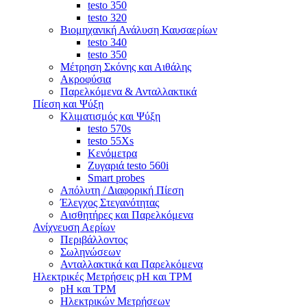
testo 350
testo 320
Βιομηχανική Ανάλυση Καυσαερίων
testo 340
testo 350
Μέτρηση Σκόνης και Αιθάλης
Ακροφύσια
Παρελκόμενα & Ανταλλακτικά
Πίεση και Ψύξη
Κλιματισμός και Ψύξη
testo 570s
testo 55Xs
Κενόμετρα
Ζυγαριά testo 560i
Smart probes
Απόλυτη / Διαφορική Πίεση
Έλεγχος Στεγανότητας
Αισθητήρες και Παρελκόμενα
Ανίχνευση Αερίων
Περιβάλλοντος
Σωληνώσεων
Ανταλλακτικά και Παρελκόμενα
Ηλεκτρικές Μετρήσεις pH και TPM
pH και TPM
Ηλεκτρικών Μετρήσεων