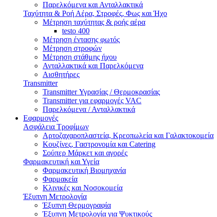
Παρελκόμενα και Ανταλλακτικά
Ταχύτητα & Ροή Αέρα, Στροφές, Φως και Ήχο
Μέτρηση ταχύτητας & ροής αέρα
testo 400
Μέτρηση έντασης φωτός
Μέτρηση στροφών
Μέτρηση στάθμης ήχου
Ανταλλακτικά και Παρελκόμενα
Αισθητήρες
Transmitter
Transmitter Υγρασίας / Θερμοκρασίας
Transmitter για εφαρμογές VAC
Παρελκόμενα / Ανταλλακτικά
Εφαρμογές
Ασφάλεια Τροφίμων
Αρτοζαχαροπλαστεία, Κρεοπωλεία και Γαλακτοκομεία
Κουζίνες, Γαστρονομία και Catering
Σούπερ Μάρκετ και αγορές
Φαρμακευτική και Υγεία
Φαρμακευτική Βιομηχανία
Φαρμακεία
Κλινικές και Νοσοκομεία
Έξυπνη Μετρολογία
Έξυπνη Θερμογραφία
Έξυπνη Μετρολογία για Ψυκτικούς